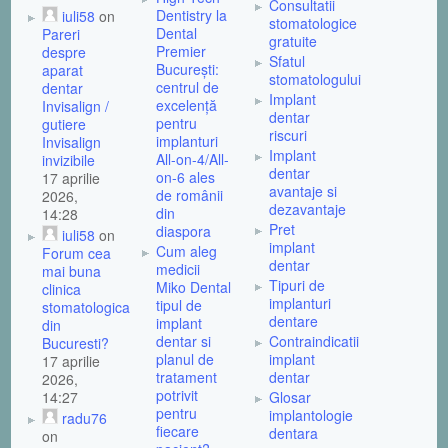
Consultatii
Dentistry la
iuli58
on
stomatologice
Dental
Pareri
gratuite
Premier
despre
Sfatul
București:
aparat
stomatologului
centrul de
dentar
Implant
excelență
Invisalign /
dentar
pentru
gutiere
riscuri
implanturi
Invisalign
Implant
All-on-4/All-
invizibile
dentar
on-6 ales
17 aprilie
avantaje si
de românii
2026,
dezavantaje
din
14:28
Pret
diaspora
iuli58
on
implant
Cum aleg
Forum cea
dentar
medicii
mai buna
Tipuri de
Miko Dental
clinica
implanturi
tipul de
stomatologica
dentare
implant
din
dentar si
Contraindicatii
Bucuresti?
planul de
implant
17 aprilie
tratament
dentar
2026,
potrivit
14:27
Glosar
pentru
implantologie
radu76
fiecare
dentara
on