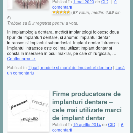
Publicat în
1 mai 2020
de
CID
|
0
comentarii
(
67
voturi, medie:
4,99
din
5
)
Trebuie sa fii inregistrat pentru a vota.
In implantologia dentara, medicii implantologi folosesc doua
tipuri de implanturi dentare, si anume: implantul dentar
intraosos si implantul subperiostal. Implant dentar intraosos
Implantul intraosos este cel mai utilizat implant dentar si
consta in inserarea in osul maxilar, pe cale chirurgicala, …
Continuarea
→
Publicat în
Tipuri, modele si marci de implanturi dentare
|
Lasă
un comentariu
Firme producatoare de
implanturi dentare –
cele mai utilizate marci
de implant dentar
Publicat în
19 aprilie 2014
de
CID
|
6
comentarii