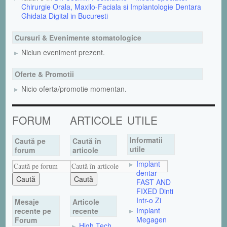
Chirurgie Orala, Maxilo-Faciala si Implantologie Dentara
Ghidata Digital in Bucuresti
Cursuri & Evenimente stomatologice
Niciun eveniment prezent.
Oferte & Promotii
Nicio oferta/promotie momentan.
FORUM
ARTICOLE
UTILE
Informatii
Caută pe
Caută în
utile
forum
articole
Implant
dentar
FAST AND
FIXED Dinti
Intr-o Zi
Mesaje
Articole
Implant
recente pe
recente
Megagen
Forum
High Tech