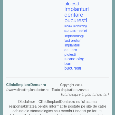
ploiesti
implanturi
dentare
bucuresti
medici implantologi
medici
bucuresti
implantologi
iasi
preturi
implanturi
dentare
ploiesti
stomatolog
bun
bucuresti
CliniciImplantDentar.ro
Copyright 2014
©www.cliniciimplantdentar.ro - Toate drepturile rezervate
Totul despre implantul dentar!
Disclaimer - CliniciImplantDentar.ro nu isi asuma
responsabilitatea pentru informatiile postate pe site de catre
cabinetele stomatologice sau membrii inscrisi pe forum.