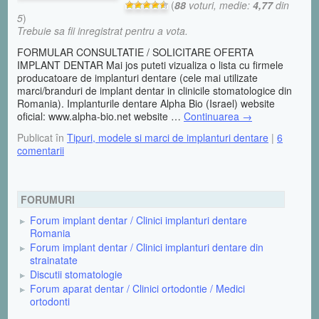
(
88
voturi, medie:
4,77
din
5
)
Trebuie sa fii inregistrat pentru a vota.
FORMULAR CONSULTATIE / SOLICITARE OFERTA
IMPLANT DENTAR Mai jos puteti vizualiza o lista cu firmele
producatoare de implanturi dentare (cele mai utilizate
marci/branduri de implant dentar in clinicile stomatologice din
Romania). Implanturile dentare Alpha Bio (Israel) website
oficial: www.alpha-bio.net website …
Continuarea
→
Publicat în
Tipuri, modele si marci de implanturi dentare
|
6
comentarii
FORUMURI
Forum implant dentar / Clinici implanturi dentare
Romania
Forum implant dentar / Clinici implanturi dentare din
strainatate
Discutii stomatologie
Forum aparat dentar / Clinici ortodontie / Medici
ortodonti