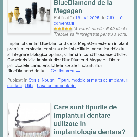
BlueDiamond de la
Megagen
Publicat în
19 mai 2025
de
CID
|
0
comentarii
(
4
voturi, medie:
5,00
din 5
)
Trebuie sa fii inregistrat pentru a vota.
Implantul dentar BlueDiamond de la MegaGen este un implant
premium proiectat pentru a oferi stabilitate mecanica ridicata
si integrare biologica optima, chiar si in conditii osoase dificile.
Caracteristicile implanturilor BlueDiamond Megagen Dintre
principalele caracteristici tehnice ale implanturilor
BlueDiamond de la …
Continuarea
→
Publicat în
Stiri si Noutati
,
Tipuri, modele si marci de implanturi
dentare
,
Utile
|
Lasă un comentariu
Care sunt tipurile de
implanturi dentare
utilizate in
implantologia dentara?