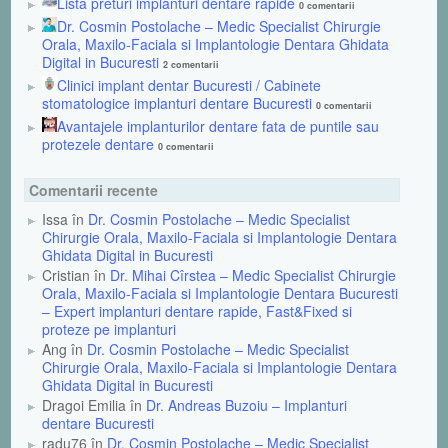
Lista preturi implanturi dentare rapide
0 comentarii
Dr. Cosmin Postolache – Medic Specialist Chirurgie
Orala, Maxilo-Faciala si Implantologie Dentara Ghidata
Digital in Bucuresti
2 comentarii
Clinici implant dentar Bucuresti / Cabinete
stomatologice implanturi dentare Bucuresti
0 comentarii
Avantajele implanturilor dentare fata de puntile sau
protezele dentare
0 comentarii
Comentarii recente
Issa în
Dr. Cosmin Postolache – Medic Specialist
Chirurgie Orala, Maxilo-Faciala si Implantologie Dentara
Ghidata Digital in Bucuresti
Cristian în
Dr. Mihai Cîrstea – Medic Specialist Chirurgie
Orala, Maxilo-Faciala si Implantologie Dentara Bucuresti
– Expert implanturi dentare rapide, Fast&Fixed si
proteze pe implanturi
Ang în
Dr. Cosmin Postolache – Medic Specialist
Chirurgie Orala, Maxilo-Faciala si Implantologie Dentara
Ghidata Digital in Bucuresti
Dragoi Emilia în
Dr. Andreas Buzoiu – Implanturi
dentare Bucuresti
radu76 în
Dr. Cosmin Postolache – Medic Specialist