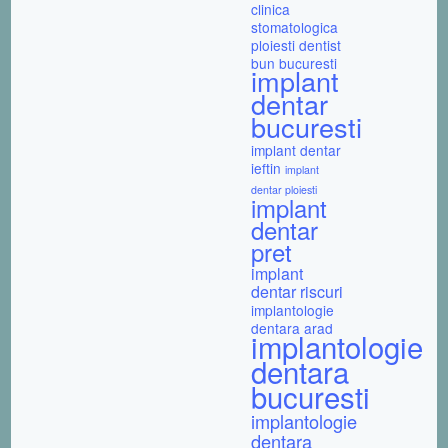
clinica
stomatologica
ploiesti
dentist
bun bucuresti
implant
dentar
bucuresti
implant dentar
ieftin
implant
dentar ploiesti
implant
dentar
pret
implant
dentar riscuri
implantologie
dentara arad
implantologie
dentara
bucuresti
implantologie
dentara