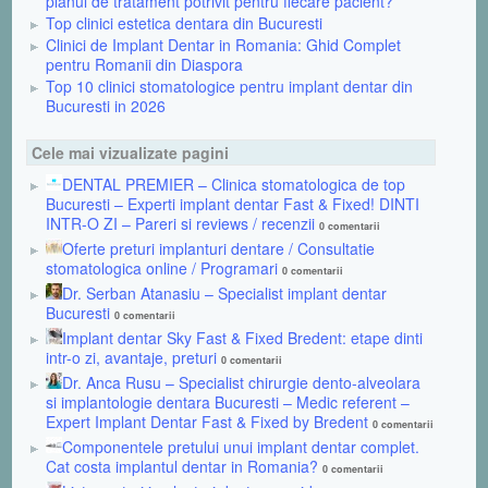
planul de tratament potrivit pentru fiecare pacient?
Top clinici estetica dentara din Bucuresti
Clinici de Implant Dentar in Romania: Ghid Complet
pentru Romanii din Diaspora
Top 10 clinici stomatologice pentru implant dentar din
Bucuresti in 2026
Cele mai vizualizate pagini
DENTAL PREMIER – Clinica stomatologica de top
Bucuresti – Experti implant dentar Fast & Fixed! DINTI
INTR-O ZI – Pareri si reviews / recenzii
0 comentarii
Oferte preturi implanturi dentare / Consultatie
stomatologica online / Programari
0 comentarii
Dr. Serban Atanasiu – Specialist implant dentar
Bucuresti
0 comentarii
Implant dentar Sky Fast & Fixed Bredent: etape dinti
intr-o zi, avantaje, preturi
0 comentarii
Dr. Anca Rusu – Specialist chirurgie dento-alveolara
si implantologie dentara Bucuresti – Medic referent –
Expert Implant Dentar Fast & Fixed by Bredent
0 comentarii
Componentele pretului unui implant dentar complet.
Cat costa implantul dentar in Romania?
0 comentarii