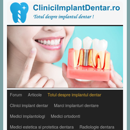
Forum
Articole
Totul despre implantul dentar
Clinici implant dentar
Marci implanturi dentare
Medici implantologi
Medici ortodonti
Medici estetica si protetica dentara
Radiologie dentara