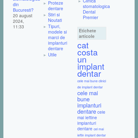
Clinica
Proteze
din
stomatologica
dentare
Bucuresti?
Dental
Stiri si
20 august
Premier
Noutati
2024,
Tipuri,
11:33
Etichete
modele si
articole
marci de
cat
implanturi
dentare
costa
Utile
un
implant
dentar
cele mai bune clinici
de implant dentar
cele mai
bune
implanturi
dentare
cele
mai ieftine
implanturi
dentare
cel mai
ieftin implant dentar