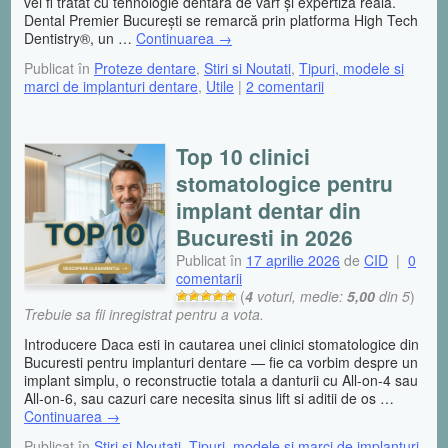
vei fi tratat cu tehnologie dentară de vârf și expertiză reală.
Dental Premier București se remarcă prin platforma High Tech
Dentistry®, un …
Continuarea
→
Publicat în
Proteze dentare
,
Stiri si Noutati
,
Tipuri, modele si
marci de implanturi dentare
,
Utile
|
2 comentarii
Top 10 clinici
stomatologice pentru
implant dentar din
Bucuresti in 2026
Publicat în
17 aprilie 2026
de
CID
|
0
comentarii
(
4
voturi, medie:
5,00
din 5
)
Trebuie sa fii inregistrat pentru a vota.
Introducere Daca esti in cautarea unei clinici stomatologice din
Bucuresti pentru implanturi dentare — fie ca vorbim despre un
implant simplu, o reconstructie totala a danturii cu All-on-4 sau
All-on-6, sau cazuri care necesita sinus lift si aditii de os …
Continuarea
→
Publicat în
Stiri si Noutati
,
Tipuri, modele si marci de implanturi