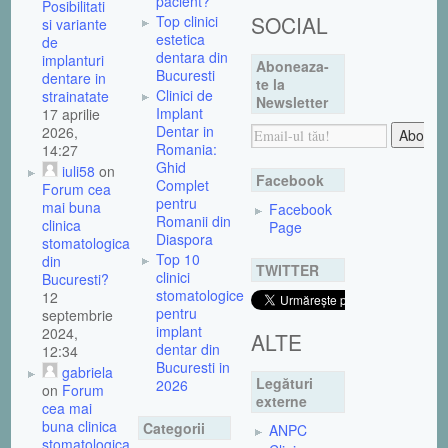
pacient?
Posibilitati
SOCIAL
Top clinici
si variante
estetica
de
dentara din
implanturi
Aboneaza-
Bucuresti
dentare in
te la
Clinici de
strainatate
Newsletter
Implant
17 aprilie
Dentar in
2026,
Romania:
14:27
Ghid
iuli58
on
Facebook
Complet
Forum cea
pentru
mai buna
Facebook
Romanii din
clinica
Page
Diaspora
stomatologica
Top 10
din
TWITTER
clinici
Bucuresti?
stomatologice
12
pentru
septembrie
implant
2024,
ALTE
dentar din
12:34
Bucuresti in
gabriela
Legături
2026
on
Forum
externe
cea mai
buna clinica
Categorii
ANPC
stomatologica