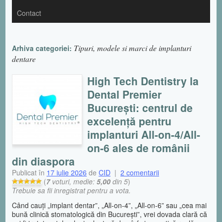
Contact
Tipuri, modele si marci de implanturi
Arhiva categoriei:
dentare
High Tech Dentistry la
Dental Premier
București: centrul de
excelență pentru
implanturi All-on-4/All-
on-6 ales de românii
din diaspora
Publicat în
17 iulie 2026
de
CID
|
2 comentarii
(
7
voturi, medie:
5,00
din 5
)
Trebuie sa fii inregistrat pentru a vota.
Când cauți „implant dentar”, „All-on-4”, „All-on-6” sau „cea mai
bună clinică stomatologică din București”, vrei dovada clară că