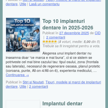
dentare
,
Utile
|
Lasă un comentariu
Top 10 implanturi
dentare in 2025-2026
Publicat în
27 decembrie 2025
de
CID
|
2 comentarii
(
5
voturi, medie:
5,00
din 5
)
Trebuie sa fii inregistrat pentru a vota.
Alegerea unui implant dentar nu
inseamna doar “ce marca e mai buna”, ci si ce sistem se
potriveste cel mai bine cazului tau: tipul osului, zona (frontala
sau laterala), necesarul de regenerare osoasa, planul protetic
(coroana, punte, All-on-4/All-on-6), experienta medicului, …
Continuarea
→
Publicat în
Stiri si Noutati
,
Tipuri, modele si marci de implanturi
dentare
,
Utile
|
2 comentarii
Implantul dentar