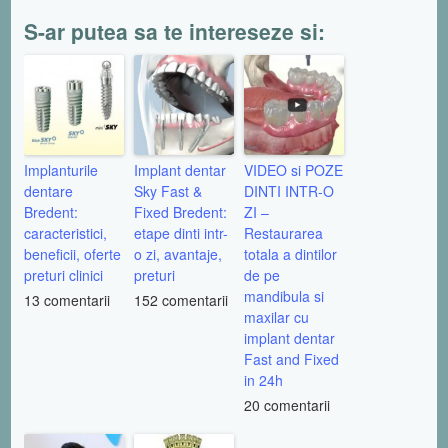
S-ar putea sa te intereseze si:
Implanturile
Implant dentar
VIDEO si POZE
dentare
Sky Fast &
DINTI INTR-O
Bredent:
Fixed Bredent:
ZI –
caracteristici,
etape dinti intr-
Restaurarea
beneficii, oferte
o zi, avantaje,
totala a dintilor
preturi clinici
preturi
de pe
mandibula si
13 comentarii
152 comentarii
maxilar cu
implant dentar
Fast and Fixed
in 24h
20 comentarii