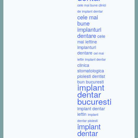
cele mai bune clinici
de implant dentar
cele mai
bune
implanturi
dentare
cele
mai ieftine
implanturi
dentare
cel mai
ieftin implant dentar
clinica
stomatologica
ploiesti
dentist
bun bucuresti
implant
dentar
bucuresti
implant dentar
ieftin
implant
dentar ploiesti
implant
dentar