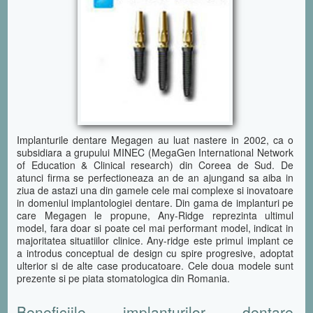
Implanturile dentare Megagen au luat nastere in 2002, ca o
subsidiara a grupului MINEC (MegaGen International Network
of Education & Clinical research) din Coreea de Sud. De
atunci firma se perfectioneaza an de an ajungand sa aiba in
ziua de astazi una din gamele cele mai complexe si inovatoare
in domeniul implantologiei dentare. Din gama de implanturi pe
care Megagen le propune, Any-Ridge reprezinta ultimul
model, fara doar si poate cel mai performant model, indicat in
majoritatea situatiilor clinice. Any-ridge este primul implant ce
a introdus conceptual de design cu spire progresive, adoptat
ulterior si de alte case producatoare. Cele doua modele sunt
prezente si pe piata stomatologica din Romania.
Beneficiile implanturilor dentare