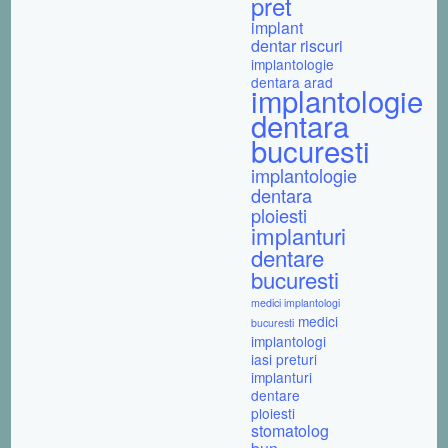
pret
implant
dentar riscuri
implantologie
dentara arad
implantologie
dentara
bucuresti
implantologie
dentara
ploiesti
implanturi
dentare
bucuresti
medici implantologi
medici
bucuresti
implantologi
iasi
preturi
implanturi
dentare
ploiesti
stomatolog