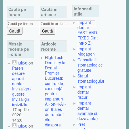
Informatii
Caută pe
Caută în
utile
forum
articole
Implant
dentar
FAST AND
FIXED Dinti
Intr-o Zi
Mesaje
Articole
Implant
recente pe
recente
Megagen
Forum
High Tech
Consultatii
Dentistry la
iuli58
on
stomatologice
Dental
Pareri
gratuite
Premier
despre
Sfatul
București:
aparat
stomatologului
centrul de
dentar
Implant
excelență
Invisalign /
dentar
pentru
gutiere
riscuri
implanturi
Invisalign
Implant
All-on-4/All-
invizibile
dentar
on-6 ales
17 aprilie
avantaje si
de românii
2026,
dezavantaje
din
14:28
Pret
diaspora
iuli58
on