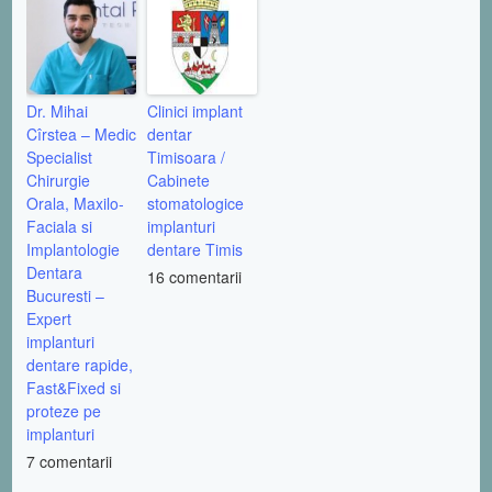
Dr. Mihai
Clinici implant
Cîrstea – Medic
dentar
Specialist
Timisoara /
Chirurgie
Cabinete
Orala, Maxilo-
stomatologice
Faciala si
implanturi
Implantologie
dentare Timis
Dentara
16 comentarii
Bucuresti –
Expert
implanturi
dentare rapide,
Fast&Fixed si
proteze pe
implanturi
7 comentarii