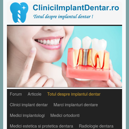
Forum
Articole
Totul despre implantul dentar
Clinici implant dentar
Marci implanturi dentare
Medici implantologi
Medici ortodonti
Medici estetica si protetica dentara
Radiologie dentara