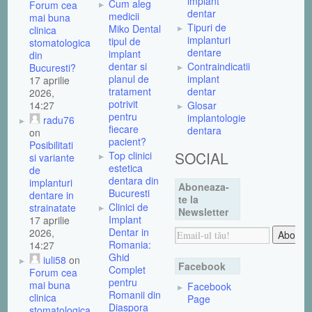
implant
Cum aleg
Forum cea
dentar
medicii
mai buna
Tipuri de
Miko Dental
clinica
implanturi
tipul de
stomatologica
dentare
implant
din
dentar si
Contraindicatii
Bucuresti?
planul de
implant
17 aprilie
tratament
dentar
2026,
potrivit
14:27
Glosar
pentru
implantologie
radu76
fiecare
dentara
on
pacient?
Posibilitati
SOCIAL
Top clinici
si variante
estetica
de
dentara din
implanturi
Aboneaza-
Bucuresti
dentare in
te la
Clinici de
strainatate
Newsletter
Implant
17 aprilie
Dentar in
2026,
Romania:
14:27
Ghid
iuli58
on
Facebook
Complet
Forum cea
pentru
mai buna
Facebook
Romanii din
clinica
Page
Diaspora
stomatologica