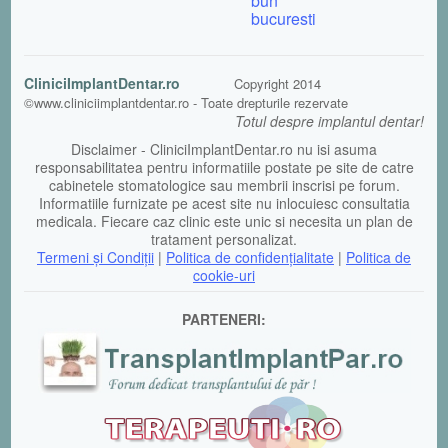
bun
bucuresti
CliniciImplantDentar.ro
Copyright 2014
©www.cliniciimplantdentar.ro - Toate drepturile rezervate
Totul despre implantul dentar!
Disclaimer - CliniciImplantDentar.ro nu isi asuma
responsabilitatea pentru informatiile postate pe site de catre
cabinetele stomatologice sau membrii inscrisi pe forum.
Informatiile furnizate pe acest site nu inlocuiesc consultatia
medicala. Fiecare caz clinic este unic si necesita un plan de
tratament personalizat.
Termeni şi Condiții
|
Politica de confidențialitate
|
Politica de
cookie-uri
PARTENERI: