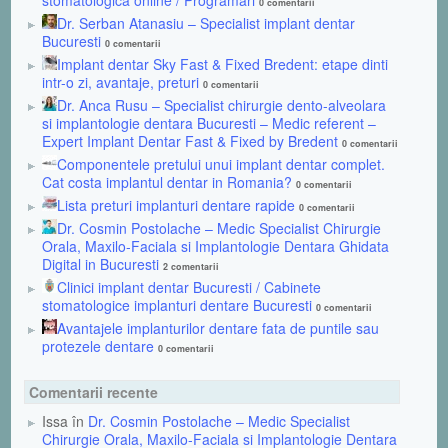
stomatologica online / Programari
0 comentarii
Dr. Serban Atanasiu – Specialist implant dentar
Bucuresti
0 comentarii
Implant dentar Sky Fast & Fixed Bredent: etape dinti
intr-o zi, avantaje, preturi
0 comentarii
Dr. Anca Rusu – Specialist chirurgie dento-alveolara
si implantologie dentara Bucuresti – Medic referent –
Expert Implant Dentar Fast & Fixed by Bredent
0 comentarii
Componentele pretului unui implant dentar complet.
Cat costa implantul dentar in Romania?
0 comentarii
Lista preturi implanturi dentare rapide
0 comentarii
Dr. Cosmin Postolache – Medic Specialist Chirurgie
Orala, Maxilo-Faciala si Implantologie Dentara Ghidata
Digital in Bucuresti
2 comentarii
Clinici implant dentar Bucuresti / Cabinete
stomatologice implanturi dentare Bucuresti
0 comentarii
Avantajele implanturilor dentare fata de puntile sau
protezele dentare
0 comentarii
Comentarii recente
Issa în
Dr. Cosmin Postolache – Medic Specialist
Chirurgie Orala, Maxilo-Faciala si Implantologie Dentara