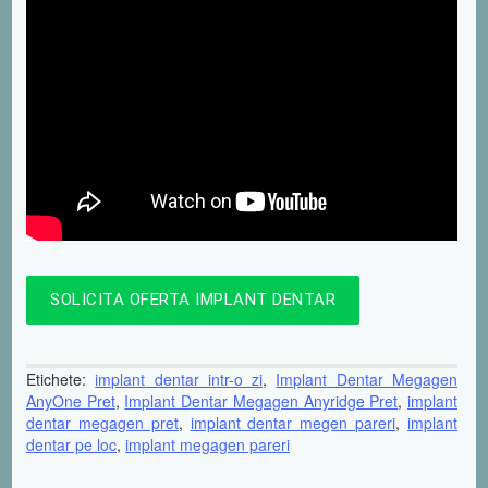
SOLICITA OFERTA IMPLANT DENTAR
Etichete:
implant dentar intr-o zi
,
Implant Dentar Megagen
AnyOne Pret
,
Implant Dentar Megagen Anyridge Pret
,
implant
dentar megagen pret
,
implant dentar megen pareri
,
implant
dentar pe loc
,
implant megagen pareri