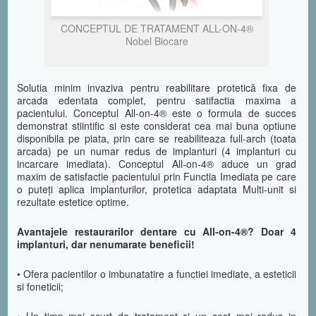
CONCEPTUL DE TRATAMENT ALL-ON-4®
Nobel Biocare
Solutia minim invaziva pentru reabilitare protetică fixa de
arcada edentata complet, pentru satifactia maxima a
pacientului. Conceptul All-on-4® este o formula de succes
demonstrat stiintific si este considerat cea mai buna optiune
disponibila pe piata, prin care se reabiliteaza full-arch (toata
arcada) pe un numar redus de implanturi (4 implanturi cu
incarcare imediata). Conceptul All-on-4® aduce un grad
maxim de satisfactie pacientului prin Functia Imediata pe care
o puteți aplica implanturilor, protetica adaptata Multi-unit si
rezultate estetice optime.
Avantajele restaurarilor dentare cu All-on-4®? Doar 4
implanturi, dar nenumarate beneficii!
• Ofera pacientilor o imbunatatire a functiei imediate, a esteticii
si foneticii;
• Un timp mai scurt de tratament si un cost mai redus in