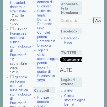
dentara din
implanturi
Aboneaza-
Bucuresti
dentare in
te la
Clinici de
strainatate
Newsletter
Implant
17 aprilie
Dentar in
2026,
Romania:
14:27
Ghid
iuli58
on
Facebook
Complet
Forum cea
pentru
mai buna
Facebook
Romanii din
clinica
Page
Diaspora
stomatologica
Top 10
din
TWITTER
clinici
Bucuresti?
stomatologice
12
pentru
septembrie
implant
2024,
ALTE
dentar din
12:34
Bucuresti in
gabriela
Legături
2026
on
Forum
externe
cea mai
buna clinica
Categorii
ANPC
stomatologica
Clinica
Proteze
din
stomatologica
dentare
Bucuresti?
Dental
Stiri si
20 august