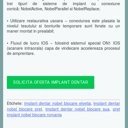
trei tipuri de sisteme de implant cu conexiune
conică: NobelActive, NobelParallel si NobelReplace;
• Utilizare restaurativa usoara – conexiunea este plasata la
nivelul tesutului si bonturile temporare sunt livrate cu un
maner montat in prealabil;
• Fluxul de lucru IOS – folosind sistemul special ON1 IOS
(scanare intraorala) capa de vindecare accelereaza procesul
de amprentare.
SOLICITA OFERTA IMPLANT DENTAR
Etichete:
implant dentar nobel biocare elvetia
,
implant dentar
nobel biocare pret
,
implant dentar nobel biocare sua
,
pret
implant nobel biocare romania