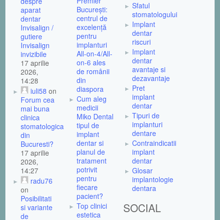
Premier
despre
Sfatul
București:
aparat
stomatologului
centrul de
dentar
Implant
excelență
Invisalign /
dentar
pentru
gutiere
riscuri
implanturi
Invisalign
Implant
All-on-4/All-
invizibile
dentar
on-6 ales
17 aprilie
avantaje si
de românii
2026,
dezavantaje
din
14:28
Pret
diaspora
iuli58
on
implant
Cum aleg
Forum cea
dentar
medicii
mai buna
Tipuri de
Miko Dental
clinica
implanturi
tipul de
stomatologica
dentare
implant
din
dentar si
Contraindicatii
Bucuresti?
planul de
implant
17 aprilie
tratament
dentar
2026,
potrivit
14:27
Glosar
pentru
implantologie
radu76
fiecare
dentara
on
pacient?
Posibilitati
SOCIAL
Top clinici
si variante
estetica
de