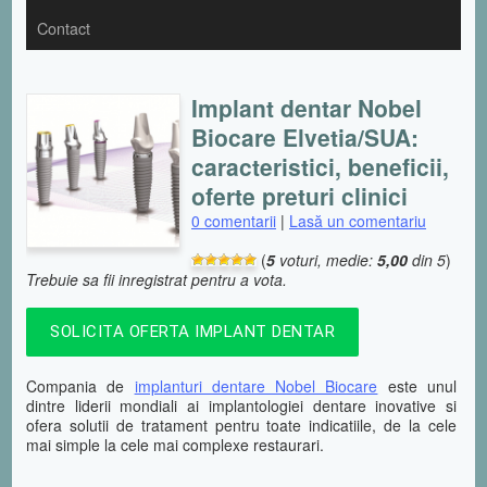
Contact
Implant dentar Nobel
Biocare Elvetia/SUA:
caracteristici, beneficii,
oferte preturi clinici
0 comentarii
|
Lasă un comentariu
(
5
voturi, medie:
5,00
din 5
)
Trebuie sa fii inregistrat pentru a vota.
SOLICITA OFERTA IMPLANT DENTAR
Compania de
implanturi dentare Nobel Biocare
este unul
dintre liderii mondiali ai implantologiei dentare inovative si
ofera solutii de tratament pentru toate indicatiile, de la cele
mai simple la cele mai complexe restaurari.