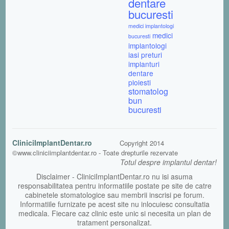
dentare
bucuresti
medici implantologi
medici
bucuresti
implantologi
iasi
preturi
implanturi
dentare
ploiesti
stomatolog
bun
bucuresti
CliniciImplantDentar.ro
Copyright 2014
©www.cliniciimplantdentar.ro - Toate drepturile rezervate
Totul despre implantul dentar!
Disclaimer - CliniciImplantDentar.ro nu isi asuma
responsabilitatea pentru informatiile postate pe site de catre
cabinetele stomatologice sau membrii inscrisi pe forum.
Informatiile furnizate pe acest site nu inlocuiesc consultatia
medicala. Fiecare caz clinic este unic si necesita un plan de
tratament personalizat.