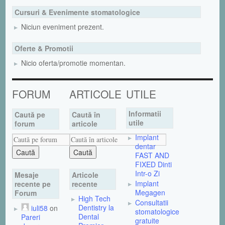
Cursuri & Evenimente stomatologice
Niciun eveniment prezent.
Oferte & Promotii
Nicio oferta/promotie momentan.
FORUM
ARTICOLE
UTILE
Informatii
Caută pe
Caută în
utile
forum
articole
Implant
dentar
FAST AND
FIXED Dinti
Intr-o Zi
Mesaje
Articole
Implant
recente pe
recente
Megagen
Forum
High Tech
Consultatii
Dentistry la
iuli58
on
stomatologice
Dental
Pareri
gratuite