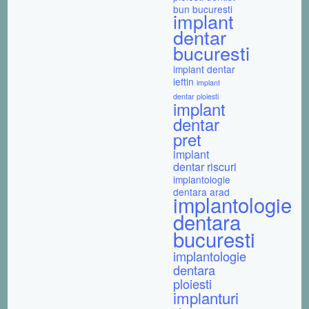
bun bucuresti
implant
dentar
bucuresti
implant dentar
ieftin
implant
dentar ploiesti
implant
dentar
pret
implant
dentar riscuri
implantologie
dentara arad
implantologie
dentara
bucuresti
implantologie
dentara
ploiesti
implanturi