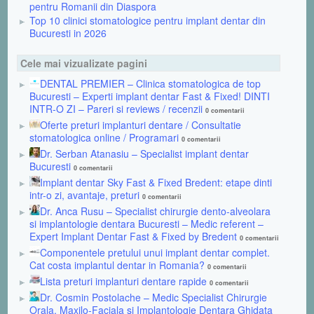
pentru Romanii din Diaspora
Top 10 clinici stomatologice pentru implant dentar din
Bucuresti in 2026
Cele mai vizualizate pagini
DENTAL PREMIER – Clinica stomatologica de top
Bucuresti – Experti implant dentar Fast & Fixed! DINTI
INTR-O ZI – Pareri si reviews / recenzii
0 comentarii
Oferte preturi implanturi dentare / Consultatie
stomatologica online / Programari
0 comentarii
Dr. Serban Atanasiu – Specialist implant dentar
Bucuresti
0 comentarii
Implant dentar Sky Fast & Fixed Bredent: etape dinti
intr-o zi, avantaje, preturi
0 comentarii
Dr. Anca Rusu – Specialist chirurgie dento-alveolara
si implantologie dentara Bucuresti – Medic referent –
Expert Implant Dentar Fast & Fixed by Bredent
0 comentarii
Componentele pretului unui implant dentar complet.
Cat costa implantul dentar in Romania?
0 comentarii
Lista preturi implanturi dentare rapide
0 comentarii
Dr. Cosmin Postolache – Medic Specialist Chirurgie
Orala, Maxilo-Faciala si Implantologie Dentara Ghidata