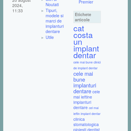
Premier
Noutati
2024,
Tipuri,
11:33
Etichete
modele si
articole
marci de
cat
implanturi
dentare
costa
Utile
un
implant
dentar
cele mai bune clinici
de implant dentar
cele mai
bune
implanturi
dentare
cele
mai ieftine
implanturi
dentare
cel mai
ieftin implant dentar
clinica
stomatologica
ploiesti
dentist