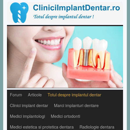
Forum
Articole
Totul despre implantul dentar
Clinici implant dentar
Marci implanturi dentare
Medici implantologi
Medici ortodonti
Medici estetica si protetica dentara
Radiologie dentara