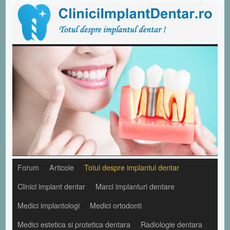
Forum
Articole
Totul despre implantul dentar
Clinici implant dentar
Marci implanturi dentare
Medici implantologi
Medici ortodonti
Medici estetica si protetica dentara
Radiologie dentara