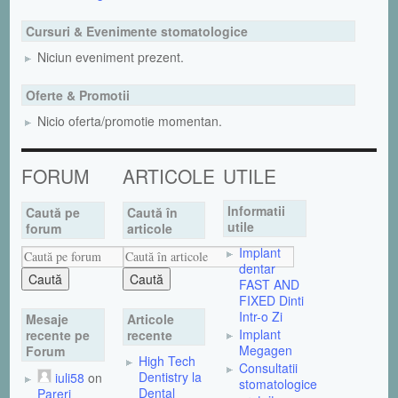
Cursuri & Evenimente stomatologice
Niciun eveniment prezent.
Oferte & Promotii
Nicio oferta/promotie momentan.
FORUM
ARTICOLE
UTILE
Informatii
Caută pe
Caută în
utile
forum
articole
Implant
dentar
FAST AND
FIXED Dinti
Intr-o Zi
Mesaje
Articole
Implant
recente pe
recente
Megagen
Forum
High Tech
Consultatii
Dentistry la
iuli58
on
stomatologice
Dental
Pareri