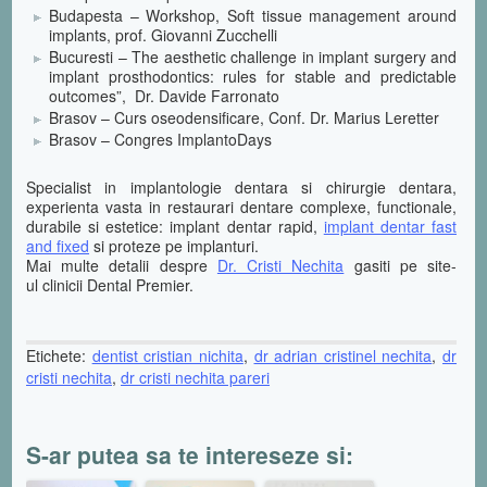
Budapesta – Workshop, Soft tissue management around
implants, prof. Giovanni Zucchelli
Bucuresti – The aesthetic challenge in implant surgery and
implant prosthodontics: rules for stable and predictable
outcomes”, Dr. Davide Farronato
Brasov – Curs oseodensificare, Conf. Dr. Marius Leretter
Brasov – Congres ImplantoDays
Specialist in implantologie dentara si chirurgie dentara,
experienta vasta in restaurari dentare complexe, functionale,
durabile si estetice: implant dentar rapid,
implant dentar fast
and fixed
si proteze pe implanturi.
Mai multe detalii despre
Dr. Cristi Nechita
gasiti pe site-
ul clinicii Dental Premier.
Etichete:
dentist cristian nichita
,
dr adrian cristinel nechita
,
dr
cristi nechita
,
dr cristi nechita pareri
S-ar putea sa te intereseze si: