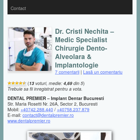
Contact
Dr. Cristi Nechita –
Medic Specialist
Chirurgie Dento-
Alveolara &
Implantologie
7 comentarii
|
Lasă un comentariu
(
13
voturi, medie:
4,69
din 5
)
Trebuie sa fii inregistrat pentru a vota.
DENTAL PREMIER – Implant Dentar Bucuresti
Str. Maria Rosetti Nr. 26A, Sector 2, Bucuresti
Mobil:
+40742.288.440
/
+40758.237.879
E-mail:
contact@dentalpremier.ro
www.dentalpremier.ro