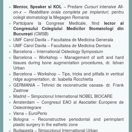
Mentor, Speaker si KOL
– Predare
Cursuri intensive All-
on-x – Reabilitare orala completa pe implanturi
, pentru
colegii stomatologi la Megagen Romania
Participare la Congrese Medicale, fiind
lector al
Congresului Colegiului Medicilor Stomatologi din
București
(CMSB)
UMF Carol Davila – Facultatea de Medicina Generala
UMF Carol Davila – Facultatea de Medicina Dentara
Barcelona – International Osteology Symposium
Barcelona – Workshop – Management of soft and hard
tissues during bone augmentation procedures, dr. Istvan
Urban
Barcelona – Workshop – Tips, tricks and pitfalls in vertical
ridge augmentation, dr. Isabella Rocchietta
GERMANIA – Tehnici de reconstructie osoasa- dr. Frank
Zastrow
Madrid – Simpozionul International NOBEL BIOCARE
Amsterdam – Congresul EAO al Asociatiei Europene de
Osteointegrare
Viena – EuroPerio
Bologna – Reconstructive periodontal and perimplant
plastic surgery in the esthetic zone
Budapesta – Simpozionul International Urban