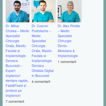
Dr. Mihai
Dr. Cosmin
Dr. Alex Pintilie
Cîrstea – Medic
Postolache –
– Medic
Specialist
Medic
Specialist
Chirurgie
Specialist
Chirurgie
Orala, Maxilo-
Chirurgie
Dento-
Faciala si
Orala, Maxilo-
Alveolara &
Implantologie
Faciala si
Implantologie
Dentara
Implantologie
1 comentarii
Bucuresti –
Dentara
Expert
Ghidata Digital
implanturi
in Bucuresti
dentare rapide,
4 comentarii
Fast&Fixed si
proteze pe
implanturi
7 comentarii