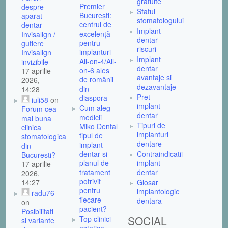
gratuite
Premier
despre
Sfatul
București:
aparat
stomatologului
centrul de
dentar
Implant
excelență
Invisalign /
dentar
pentru
gutiere
riscuri
implanturi
Invisalign
Implant
All-on-4/All-
invizibile
dentar
on-6 ales
17 aprilie
avantaje si
de românii
2026,
dezavantaje
din
14:28
Pret
diaspora
iuli58
on
implant
Cum aleg
Forum cea
dentar
medicii
mai buna
Tipuri de
Miko Dental
clinica
implanturi
tipul de
stomatologica
dentare
implant
din
dentar si
Contraindicatii
Bucuresti?
planul de
implant
17 aprilie
tratament
dentar
2026,
potrivit
14:27
Glosar
pentru
implantologie
radu76
fiecare
dentara
on
pacient?
Posibilitati
SOCIAL
Top clinici
si variante
estetica