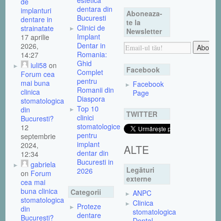
de
dentara din
implanturi
Aboneaza-
Bucuresti
dentare in
te la
Clinici de
strainatate
Newsletter
Implant
17 aprilie
Dentar in
2026,
Romania:
14:27
Ghid
iuli58
on
Facebook
Complet
Forum cea
pentru
mai buna
Facebook
Romanii din
clinica
Page
Diaspora
stomatologica
Top 10
din
TWITTER
clinici
Bucuresti?
stomatologice
12
pentru
septembrie
implant
2024,
ALTE
dentar din
12:34
Bucuresti in
gabriela
Legături
2026
on
Forum
externe
cea mai
buna clinica
Categorii
ANPC
stomatologica
Clinica
Proteze
din
stomatologica
dentare
Bucuresti?
Dental