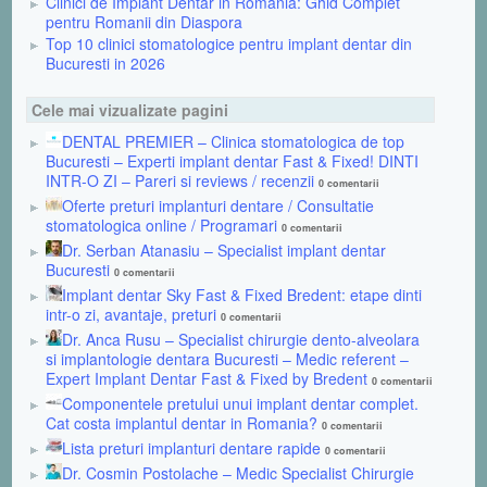
Clinici de Implant Dentar in Romania: Ghid Complet
pentru Romanii din Diaspora
Top 10 clinici stomatologice pentru implant dentar din
Bucuresti in 2026
Cele mai vizualizate pagini
DENTAL PREMIER – Clinica stomatologica de top
Bucuresti – Experti implant dentar Fast & Fixed! DINTI
INTR-O ZI – Pareri si reviews / recenzii
0 comentarii
Oferte preturi implanturi dentare / Consultatie
stomatologica online / Programari
0 comentarii
Dr. Serban Atanasiu – Specialist implant dentar
Bucuresti
0 comentarii
Implant dentar Sky Fast & Fixed Bredent: etape dinti
intr-o zi, avantaje, preturi
0 comentarii
Dr. Anca Rusu – Specialist chirurgie dento-alveolara
si implantologie dentara Bucuresti – Medic referent –
Expert Implant Dentar Fast & Fixed by Bredent
0 comentarii
Componentele pretului unui implant dentar complet.
Cat costa implantul dentar in Romania?
0 comentarii
Lista preturi implanturi dentare rapide
0 comentarii
Dr. Cosmin Postolache – Medic Specialist Chirurgie