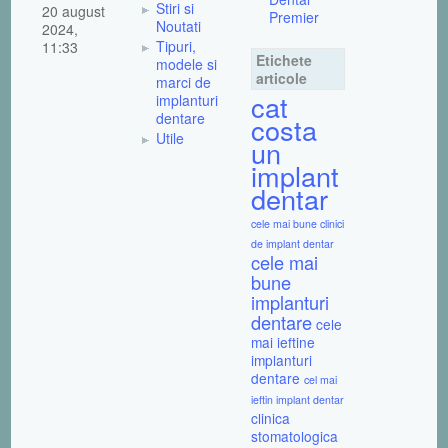
Stiri si
20 august
Premier
Noutati
2024,
Tipuri,
11:33
Etichete
modele si
articole
marci de
cat
implanturi
dentare
costa
Utile
un
implant
dentar
cele mai bune clinici
de implant dentar
cele mai
bune
implanturi
dentare
cele
mai ieftine
implanturi
dentare
cel mai
ieftin implant dentar
clinica
stomatologica