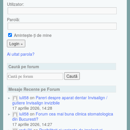
Utilizator:
Parolă:
Aminteşte-ţi de mine
Ai uitat parola?
Caută pe forum
Mesaje Recente pe Forum
iuli58
on
Pareri despre aparat dentar Invisalign /
gutiere Invisalign invizibile
17 aprilie 2026, 14:28
iuli58
on
Forum cea mai buna clinica stomatologica
din Bucuresti?
17 aprilie 2026, 14:27
radu76
on
Posibilitati si variante de implanturi