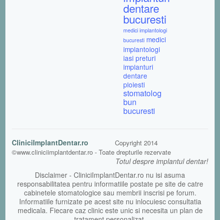
dentare
bucuresti
medici implantologi
medici
bucuresti
implantologi
iasi
preturi
implanturi
dentare
ploiesti
stomatolog
bun
bucuresti
CliniciImplantDentar.ro
Copyright 2014
©www.cliniciimplantdentar.ro - Toate drepturile rezervate
Totul despre implantul dentar!
Disclaimer - CliniciImplantDentar.ro nu isi asuma
responsabilitatea pentru informatiile postate pe site de catre
cabinetele stomatologice sau membrii inscrisi pe forum.
Informatiile furnizate pe acest site nu inlocuiesc consultatia
medicala. Fiecare caz clinic este unic si necesita un plan de
tratament personalizat.