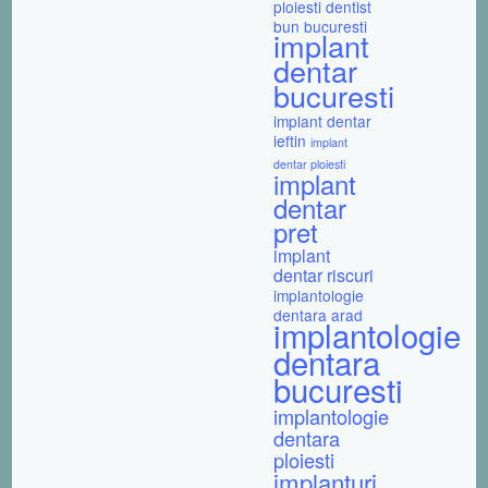
ploiesti
dentist
bun bucuresti
implant
dentar
bucuresti
implant dentar
ieftin
implant
dentar ploiesti
implant
dentar
pret
implant
dentar riscuri
implantologie
dentara arad
implantologie
dentara
bucuresti
implantologie
dentara
ploiesti
implanturi