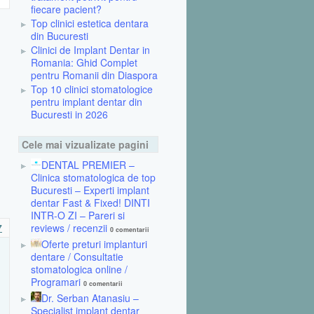
fiecare pacient?
Top clinici estetica dentara
din Bucuresti
Clinici de Implant Dentar in
Romania: Ghid Complet
pentru Romanii din Diaspora
Top 10 clinici stomatologice
pentru implant dentar din
Bucuresti in 2026
Cele mai vizualizate pagini
DENTAL PREMIER –
Clinica stomatologica de top
Bucuresti – Experti implant
dentar Fast & Fixed! DINTI
INTR-O ZI – Pareri si
reviews / recenzii
7
0 comentarii
Oferte preturi implanturi
dentare / Consultatie
stomatologica online /
Programari
0 comentarii
Dr. Serban Atanasiu –
Specialist implant dentar