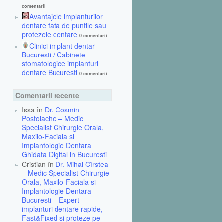
comentarii
Avantajele implanturilor
dentare fata de puntile sau
protezele dentare
0 comentarii
Clinici implant dentar
Bucuresti / Cabinete
stomatologice implanturi
dentare Bucuresti
0 comentarii
Comentarii recente
Issa în
Dr. Cosmin
Postolache – Medic
Specialist Chirurgie Orala,
Maxilo-Faciala si
Implantologie Dentara
Ghidata Digital in Bucuresti
Cristian în
Dr. Mihai Cîrstea
– Medic Specialist Chirurgie
Orala, Maxilo-Faciala si
Implantologie Dentara
Bucuresti – Expert
implanturi dentare rapide,
Fast&Fixed si proteze pe