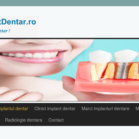
mplantul dentar
Clinici implant dentar
Marci implanturi dentare
M
Radiologie dentara
Contact