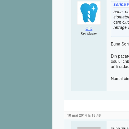
sorina 
buna. pe
stomatol
cam ciud
retrage 
CID
Key Master
Buna Sori
Din pacat
osului chi
ar fi rada
Numai bin
10 mai 2014 la 18:48
buna ziua.