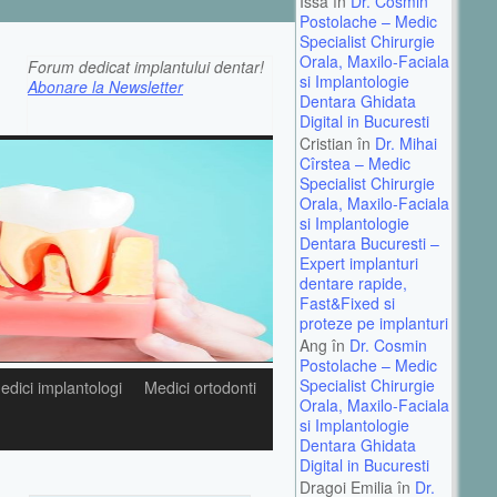
Issa în
Dr. Cosmin
Postolache – Medic
Specialist Chirurgie
Orala, Maxilo-Faciala
Forum dedicat implantului dentar!
si Implantologie
Abonare la Newsletter
Dentara Ghidata
Digital in Bucuresti
Cristian în
Dr. Mihai
Cîrstea – Medic
Specialist Chirurgie
Orala, Maxilo-Faciala
si Implantologie
Dentara Bucuresti –
Expert implanturi
dentare rapide,
Fast&Fixed si
proteze pe implanturi
Ang în
Dr. Cosmin
Postolache – Medic
Specialist Chirurgie
edici implantologi
Medici ortodonti
Orala, Maxilo-Faciala
si Implantologie
Dentara Ghidata
Digital in Bucuresti
Dragoi Emilia în
Dr.