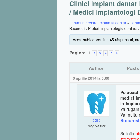
Clinici implant dentar
/ Medici implantologi 
Forumuri despre implantul dentar
»
Forum
Bucuresti / Preturi Implantologie dentara 
Acest subiect conţine 45 răspunsuri, are
Pagina:
1
2
3
4
5
6
Author
Posts
6 aprilie 2014 la 0:00
Pe acest
medici im
in implan
Va rugam s
Va multum
CID
Bucurest
Key Master
Solicita
of
stomatolog