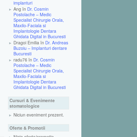
implanturi
Ang în
Dr. Cosmin
Postolache – Medic
Specialist Chirurgie Orala,
Maxilo-Faciala si
Implantologie Dentara
Ghidata Digital in Bucuresti
Dragoi Emilia în
Dr. Andreas
Buzoiu – Implanturi dentare
Bucuresti
radu76 în
Dr. Cosmin
Postolache – Medic
Specialist Chirurgie Orala,
Maxilo-Faciala si
Implantologie Dentara
Ghidata Digital in Bucuresti
Cursuri & Evenimente
stomatologice
Niciun eveniment prezent.
Oferte & Promotii
Nicio oferta/promotie