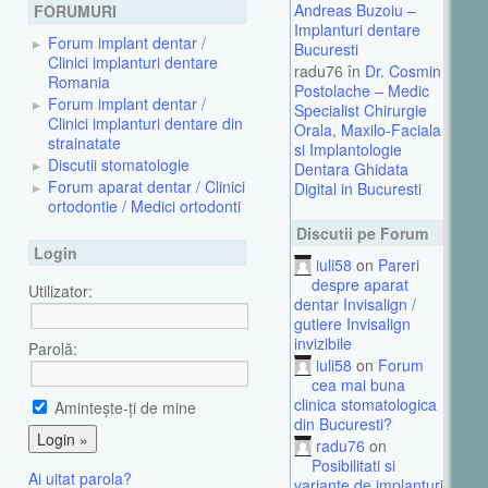
Andreas Buzoiu –
FORUMURI
Implanturi dentare
Forum implant dentar /
Bucuresti
Clinici implanturi dentare
radu76 în
Dr. Cosmin
Romania
Postolache – Medic
Forum implant dentar /
Specialist Chirurgie
Clinici implanturi dentare din
Orala, Maxilo-Faciala
strainatate
si Implantologie
Discutii stomatologie
Dentara Ghidata
Forum aparat dentar / Clinici
Digital in Bucuresti
ortodontie / Medici ortodonti
Discutii pe Forum
Login
iuli58
on
Pareri
despre aparat
Utilizator:
dentar Invisalign /
gutiere Invisalign
invizibile
Parolă:
iuli58
on
Forum
cea mai buna
clinica stomatologica
Aminteşte-ţi de mine
din Bucuresti?
radu76
on
Posibilitati si
Ai uitat parola?
variante de implanturi