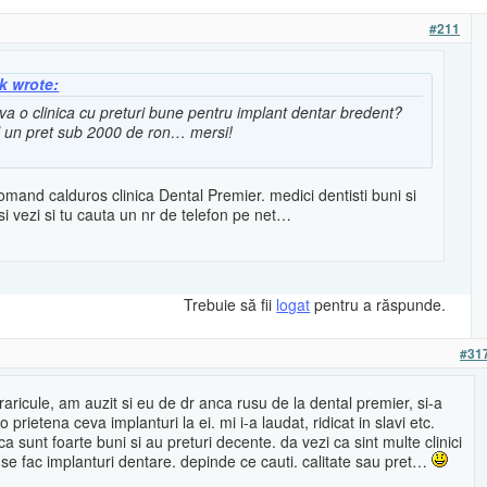
#211
k wrote:
reva o clinica cu preturi bune pentru implant dentar bredent?
 un pret sub 2000 de ron… mersi!
mand calduros clinica Dental Premier. medici dentisti buni si
si vezi si tu cauta un nr de telefon pe net…
Trebuie să fii
logat
pentru a răspunde.
#31
raricule, am auzit si eu de dr anca rusu de la dental premier, si-a
o prietena ceva implanturi la ei. mi i-a laudat, ridicat in slavi etc.
ca sunt foarte buni si au preturi decente. da vezi ca sint multe clinici
se fac implanturi dentare. depinde ce cauti. calitate sau pret…