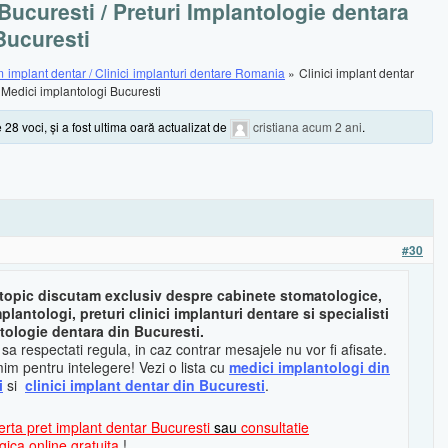
 Bucuresti / Preturi Implantologie dentara
Bucuresti
 implant dentar / Clinici implanturi dentare Romania
»
Clinici implant dentar
/ Medici implantologi Bucuresti
 28 voci, şi a fost ultima oară actualizat de
cristiana
acum 2 ani
.
#30
 topic discutam exclusiv despre cabinete stomatologice,
plantologi, preturi clinici implanturi dentare si specialisti
tologie dentara din Bucuresti.
a respectati regula, in caz contrar mesajele nu vor fi afisate.
im pentru intelegere! Vezi o lista cu
medici implantologi din
i
si
clinici implant dentar din Bucuresti
.
erta pret implant dentar Bucuresti
sau
consultatie
ica online gratuita
!