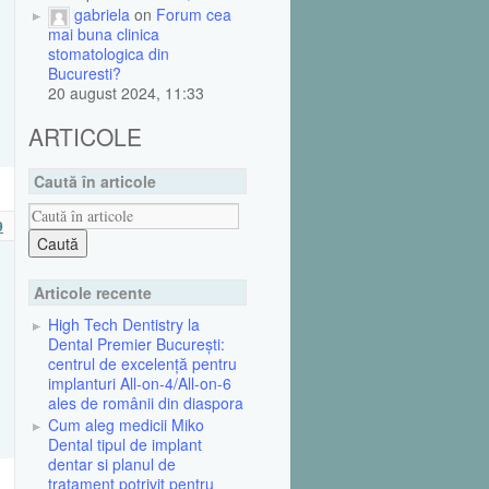
gabriela
on
Forum cea
mai buna clinica
stomatologica din
Bucuresti?
20 august 2024, 11:33
ARTICOLE
Caută în articole
9
Articole recente
High Tech Dentistry la
Dental Premier București:
centrul de excelență pentru
implanturi All-on-4/All-on-6
ales de românii din diaspora
Cum aleg medicii Miko
Dental tipul de implant
dentar si planul de
tratament potrivit pentru