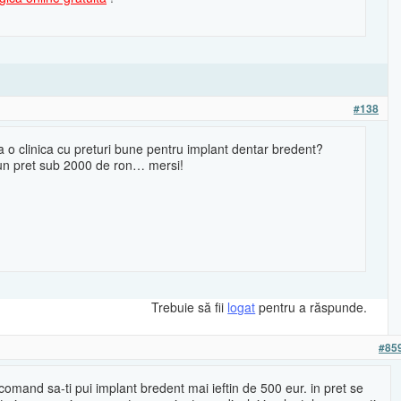
#138
va o clinica cu preturi bune pentru implant dentar bredent?
un pret sub 2000 de ron… mersi!
Trebuie să fii
logat
pentru a răspunde.
#85
comand sa-ti pui implant bredent mai ieftin de 500 eur. in pret se