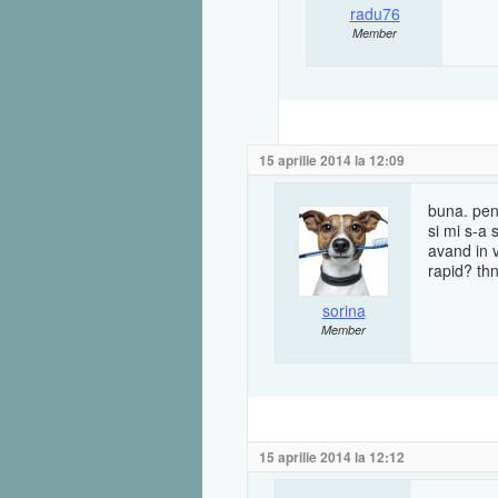
radu76
Member
15 aprilie 2014 la 12:09
buna. pen
si mi s-a 
avand in 
rapid? th
sorina
Member
15 aprilie 2014 la 12:12