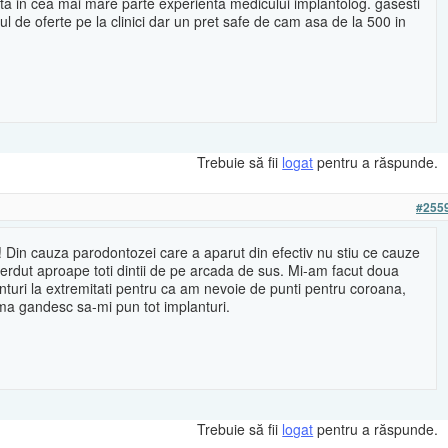
cta in cea mai mare parte experienta medicului implantolog. gasesti
elul de oferte pe la clinici dar un pret safe de cam asa de la 500 in
Trebuie să fii
logat
pentru a răspunde.
#255
 Din cauza parodontozei care a aparut din efectiv nu stiu ce cauze
erdut aproape toti dintii de pe arcada de sus. Mi-am facut doua
nturi la extremitati pentru ca am nevoie de punti pentru coroana,
ma gandesc sa-mi pun tot implanturi.
Trebuie să fii
logat
pentru a răspunde.