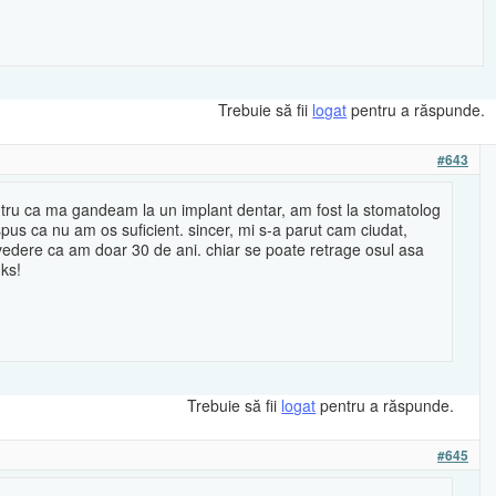
Trebuie să fii
logat
pentru a răspunde.
#643
tru ca ma gandeam la un implant dentar, am fost la stomatolog
spus ca nu am os suficient. sincer, mi s-a parut cam ciudat,
vedere ca am doar 30 de ani. chiar se poate retrage osul asa
nks!
Trebuie să fii
logat
pentru a răspunde.
#645