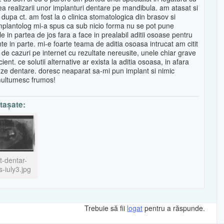
tea realizarii unor implanturi dentare pe mandibula. am atasat si
dupa ct. am fost la o clinica stomatologica din brasov si
mplantolog mi-a spus ca sub nicio forma nu se pot pune
le in partea de jos fara a face in prealabil aditii osoase pentru
nte in parte. mi-e foarte teama de aditia osoasa intrucat am citit
de cazuri pe internet cu rezultate nereusite, unele chiar grave
ient. ce solutii alternative ar exista la aditia osoasa, in afara
eze dentare. doresc neaparat sa-mi pun implant si nimic
multumesc frumos!
ataşate:
t-dentar-
s-iuly3.jpg
Trebuie să fii
logat
pentru a răspunde.