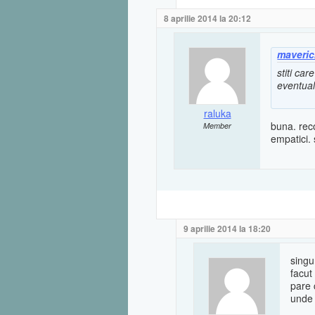
8 aprilie 2014 la 20:12
maveric
stiti ca
eventual
raluka
buna. reco
Member
empatici. 
9 aprilie 2014 la 18:20
singu
facut 
pare 
unde 