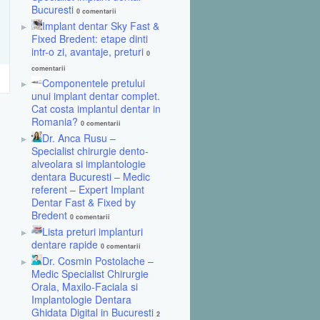
Bucuresti
0 comentarii
Implant dentar Sky Fast &
Fixed Bredent: etape dinti
intr-o zi, avantaje, preturi
0
comentarii
Componentele pretului
unui implant dentar complet.
Cat costa implantul dentar in
Romania?
0 comentarii
Dr. Anca Rusu –
Specialist chirurgie dento-
alveolara si implantologie
dentara Bucuresti – Medic
referent – Expert Implant
Dentar Fast & Fixed by
Bredent
0 comentarii
Lista preturi implanturi
dentare rapide
0 comentarii
Dr. Cosmin Postolache –
Medic Specialist Chirurgie
Orala, Maxilo-Faciala si
Implantologie Dentara
Ghidata Digital in Bucuresti
2