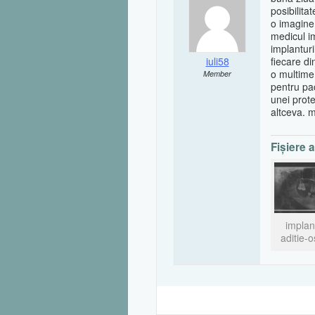
posibilita
o imagine 
medicul i
implanturi
iuli58
fiecare di
o multime 
Member
pentru pac
unei prot
altceva. 
Fişiere 
implan
aditie-o