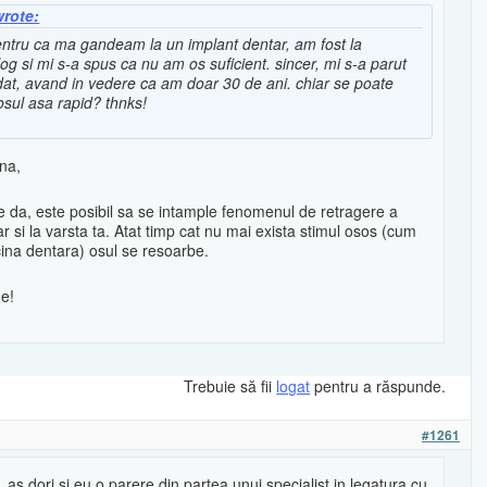
wrote:
ntru ca ma gandeam la un implant dentar, am fost la
og si mi s-a spus ca nu am os suficient. sincer, mi s-a parut
at, avand in vedere ca am doar 30 de ani. chiar se poate
osul asa rapid? thnks!
na,
e da, este posibil sa se intample fenomenul de retragere a
ar si la varsta ta. Atat timp cat nu mai exista stimul osos (cum
cina dentara) osul se resoarbe.
e!
Trebuie să fii
logat
pentru a răspunde.
#1261
 as dori si eu o parere din partea unui specialist in legatura cu