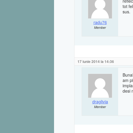
refle
tot f
sus.
radu76
Member
17 iunie 2014 la 14:36
Buna!
am pi
impla
desi 
draglivia
Member