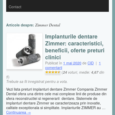
Contact
Zimmer Dental
Articole despre:
Implanturile dentare
Zimmer: caracteristici,
beneficii, oferte preturi
clinici
Publicat în
1 mai 2020
de
CID
|
1
comentarii
(
24
voturi, medie:
4,67
din
5
)
Trebuie sa fii inregistrat pentru a vota.
Vezi lista preturi implanturi dentare Zimmer Compania Zimmer
Dental ofera una dintre cele mai complexe linii de produse din
sfera reconstructiei si regenerarii dentare. Sistemele de
implanturi dentare Zimmer se caracterizeaza prin inovatie,
calitate exceptionala si simplitate. Implanturile ZIMMER au …
Continuarea
→