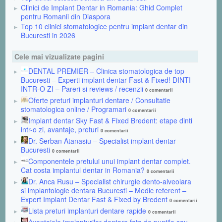
Clinici de Implant Dentar in Romania: Ghid Complet
pentru Romanii din Diaspora
Top 10 clinici stomatologice pentru implant dentar din
Bucuresti in 2026
Cele mai vizualizate pagini
DENTAL PREMIER – Clinica stomatologica de top
Bucuresti – Experti implant dentar Fast & Fixed! DINTI
INTR-O ZI – Pareri si reviews / recenzii
0 comentarii
Oferte preturi implanturi dentare / Consultatie
stomatologica online / Programari
0 comentarii
Implant dentar Sky Fast & Fixed Bredent: etape dinti
intr-o zi, avantaje, preturi
0 comentarii
Dr. Serban Atanasiu – Specialist implant dentar
Bucuresti
0 comentarii
Componentele pretului unui implant dentar complet.
Cat costa implantul dentar in Romania?
0 comentarii
Dr. Anca Rusu – Specialist chirurgie dento-alveolara
si implantologie dentara Bucuresti – Medic referent –
Expert Implant Dentar Fast & Fixed by Bredent
0 comentarii
Lista preturi implanturi dentare rapide
0 comentarii
Avantajele implanturilor dentare fata de puntile sau