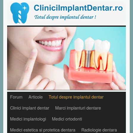
Forum
Articole
Totul despre implantul dentar
Clinici implant dentar
Marci implanturi dentare
Medici implantologi
Medici ortodonti
Medici estetica si protetica dentara
Radiologie dentara