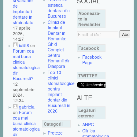
SOCIAL
si variante
estetica
de
dentara din
implanturi
Aboneaza-
Bucuresti
dentare in
te la
Clinici de
strainatate
Newsletter
Implant
17 aprilie
Dentar in
2026,
Romania:
14:27
Ghid
iuli58
on
Facebook
Complet
Forum cea
pentru
mai buna
Facebook
Romanii din
clinica
Page
Diaspora
stomatologica
Top 10
din
TWITTER
clinici
Bucuresti?
stomatologice
12
pentru
septembrie
implant
2024,
ALTE
dentar din
12:34
Bucuresti in
gabriela
Legături
2026
on
Forum
externe
cea mai
buna clinica
Categorii
ANPC
stomatologica
Clinica
Proteze
din
stomatologica