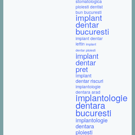
stomatologica
ploiesti
dentist
bun bucuresti
implant
dentar
bucuresti
implant dentar
ieftin
implant
dentar ploiesti
implant
dentar
pret
implant
dentar riscuri
implantologie
dentara arad
implantologie
dentara
bucuresti
implantologie
dentara
ploiesti