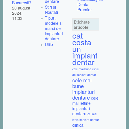
dentare
Bucuresti?
Dental
Stiri si
20 august
Premier
Noutati
2024,
Tipuri,
11:33
Etichete
modele si
articole
marci de
cat
implanturi
dentare
costa
Utile
un
implant
dentar
cele mai bune clinici
de implant dentar
cele mai
bune
implanturi
dentare
cele
mai ieftine
implanturi
dentare
cel mai
ieftin implant dentar
clinica