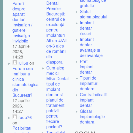
Dental
Pareri
gratuite
Premier
despre
Sfatul
București:
aparat
stomatologului
centrul de
dentar
Implant
excelență
Invisalign /
dentar
pentru
gutiere
riscuri
implanturi
Invisalign
Implant
All-on-4/All-
invizibile
dentar
on-6 ales
17 aprilie
avantaje si
de românii
2026,
dezavantaje
din
14:28
Pret
diaspora
iuli58
on
implant
Cum aleg
Forum cea
dentar
medicii
mai buna
Tipuri de
Miko Dental
clinica
implanturi
tipul de
stomatologica
dentare
implant
din
dentar si
Contraindicatii
Bucuresti?
planul de
implant
17 aprilie
tratament
dentar
2026,
potrivit
14:27
Glosar
pentru
implantologie
radu76
fiecare
dentara
on
pacient?
Posibilitati
Top clinici