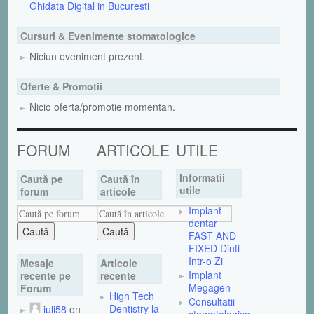
Ghidata Digital in Bucuresti
Cursuri & Evenimente stomatologice
Niciun eveniment prezent.
Oferte & Promotii
Nicio oferta/promotie momentan.
FORUM
ARTICOLE
UTILE
Informatii
Caută pe
Caută în
utile
forum
articole
Implant
dentar
FAST AND
FIXED Dinti
Intr-o Zi
Mesaje
Articole
Implant
recente pe
recente
Megagen
Forum
High Tech
Consultatii
Dentistry la
iuli58
on
stomatologice