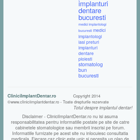
implanturi
dentare
bucuresti
medici implantologi
medici
bucuresti
implantologi
iasi
preturi
implanturi
dentare
ploiesti
stomatolog
bun
bucuresti
CliniciImplantDentar.ro
Copyright 2014
©www.cliniciimplantdentar.ro - Toate drepturile rezervate
Totul despre implantul dentar!
Disclaimer - CliniciImplantDentar.ro nu isi asuma
responsabilitatea pentru informatiile postate pe site de catre
cabinetele stomatologice sau membrii inscrisi pe forum.
Informatiile furnizate pe acest site nu inlocuiesc consultatia
medicala. Fiecare caz clinic este unic si necesita un plan de