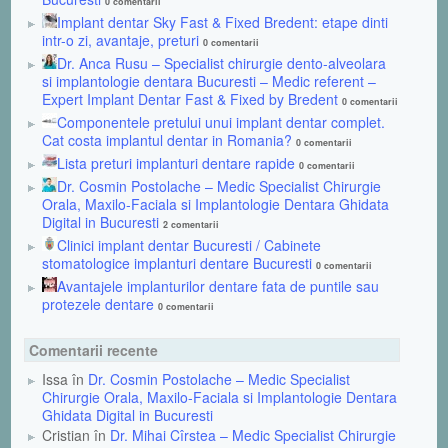
0 comentarii
Implant dentar Sky Fast & Fixed Bredent: etape dinti
intr-o zi, avantaje, preturi
0 comentarii
Dr. Anca Rusu – Specialist chirurgie dento-alveolara
si implantologie dentara Bucuresti – Medic referent –
Expert Implant Dentar Fast & Fixed by Bredent
0 comentarii
Componentele pretului unui implant dentar complet.
Cat costa implantul dentar in Romania?
0 comentarii
Lista preturi implanturi dentare rapide
0 comentarii
Dr. Cosmin Postolache – Medic Specialist Chirurgie
Orala, Maxilo-Faciala si Implantologie Dentara Ghidata
Digital in Bucuresti
2 comentarii
Clinici implant dentar Bucuresti / Cabinete
stomatologice implanturi dentare Bucuresti
0 comentarii
Avantajele implanturilor dentare fata de puntile sau
protezele dentare
0 comentarii
Comentarii recente
Issa în
Dr. Cosmin Postolache – Medic Specialist
Chirurgie Orala, Maxilo-Faciala si Implantologie Dentara
Ghidata Digital in Bucuresti
Cristian în
Dr. Mihai Cîrstea – Medic Specialist Chirurgie