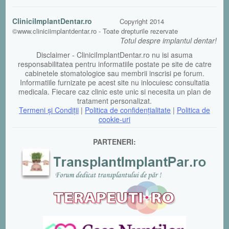
CliniciImplantDentar.ro
Copyright 2014
©www.cliniciimplantdentar.ro - Toate drepturile rezervate
Totul despre implantul dentar!
Disclaimer - CliniciImplantDentar.ro nu isi asuma
responsabilitatea pentru informatiile postate pe site de catre
cabinetele stomatologice sau membrii inscrisi pe forum.
Informatiile furnizate pe acest site nu inlocuiesc consultatia
medicala. Fiecare caz clinic este unic si necesita un plan de
tratament personalizat.
Termeni şi Condiții
|
Politica de confidențialitate
|
Politica de
cookie-uri
PARTENERI: