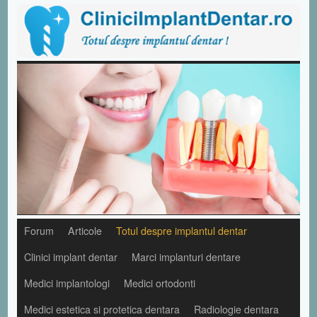
Forum
Articole
Totul despre implantul dentar
Clinici implant dentar
Marci implanturi dentare
Medici implantologi
Medici ortodonti
Medici estetica si protetica dentara
Radiologie dentara