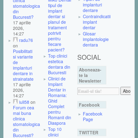
clinica
implanturi
tipul de
stomatologica
dentare
implant
din
dentar si
Contraindicatii
Bucuresti?
planul de
implant
17 aprilie
tratament
dentar
2026,
potrivit
14:27
Glosar
pentru
implantologie
radu76
fiecare
dentara
on
pacient?
Posibilitati
SOCIAL
Top clinici
si variante
estetica
de
dentara din
implanturi
Aboneaza-
Bucuresti
dentare in
te la
Clinici de
strainatate
Newsletter
Implant
17 aprilie
Dentar in
2026,
Romania:
14:27
Ghid
iuli58
on
Facebook
Complet
Forum cea
pentru
mai buna
Facebook
Romanii din
clinica
Page
Diaspora
stomatologica
Top 10
din
TWITTER
clinici
Bucuresti?