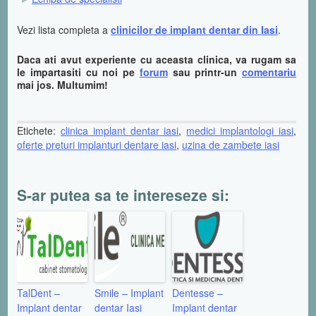
Vezi lista completa a
clinicilor de implant dentar din Iasi
.
Daca ati avut experiente cu aceasta clinica, va rugam sa
le impartasiti cu noi pe
forum
sau printr-un
comentariu
mai jos. Multumim!
Etichete:
clinica implant dentar iasi
,
medici implantologi iasi
,
oferte preturi implanturi dentare iasi
,
uzina de zambete iasi
S-ar putea sa te intereseze si:
TalDent –
Smile – Implant
Dentesse –
Implant dentar
dentar Iasi
Implant dentar