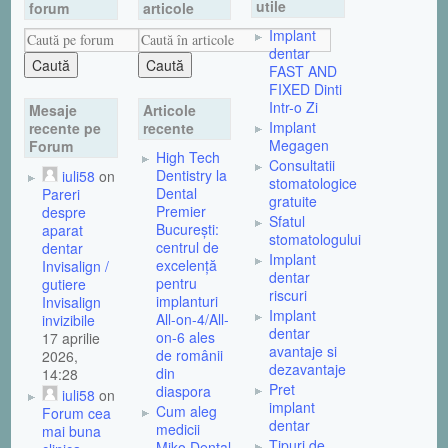
utile
forum
articole
Implant
dentar
FAST AND
FIXED Dinti
Intr-o Zi
Mesaje
Articole
Implant
recente pe
recente
Megagen
Forum
High Tech
Consultatii
Dentistry la
iuli58
on
stomatologice
Dental
Pareri
gratuite
Premier
despre
Sfatul
București:
aparat
stomatologului
centrul de
dentar
Implant
excelență
Invisalign /
dentar
pentru
gutiere
riscuri
implanturi
Invisalign
Implant
All-on-4/All-
invizibile
dentar
on-6 ales
17 aprilie
avantaje si
de românii
2026,
dezavantaje
din
14:28
Pret
diaspora
iuli58
on
implant
Cum aleg
Forum cea
dentar
medicii
mai buna
Tipuri de
Miko Dental