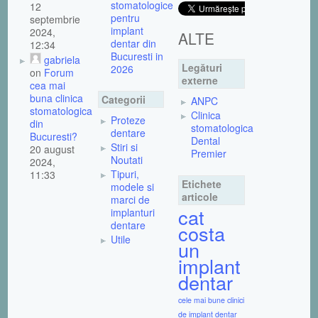
stomatologice
12
pentru
septembrie
implant
2024,
ALTE
dentar din
12:34
Bucuresti in
gabriela
Legături
2026
on
Forum
externe
cea mai
buna clinica
Categorii
ANPC
stomatologica
Clinica
Proteze
din
stomatologica
dentare
Bucuresti?
Dental
Stiri si
20 august
Premier
Noutati
2024,
Tipuri,
11:33
Etichete
modele si
articole
marci de
cat
implanturi
dentare
costa
Utile
un
implant
dentar
cele mai bune clinici
de implant dentar