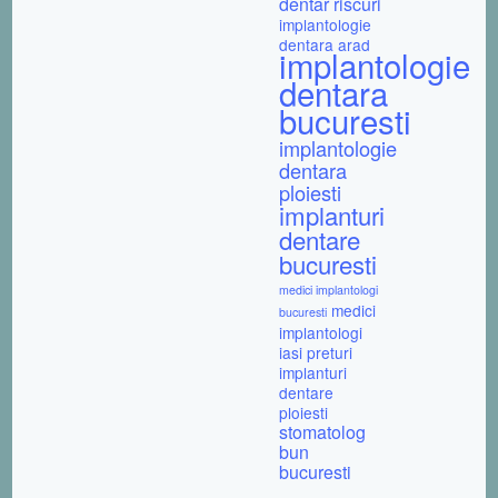
dentar riscuri
implantologie
dentara arad
implantologie
dentara
bucuresti
implantologie
dentara
ploiesti
implanturi
dentare
bucuresti
medici implantologi
medici
bucuresti
implantologi
iasi
preturi
implanturi
dentare
ploiesti
stomatolog
bun
bucuresti