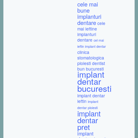
cele mai
bune
implanturi
dentare
cele
mai ieftine
implanturi
dentare
cel mai
ieftin implant dentar
clinica
stomatologica
ploiesti
dentist
bun bucuresti
implant
dentar
bucuresti
implant dentar
ieftin
implant
dentar ploiesti
implant
dentar
pret
implant