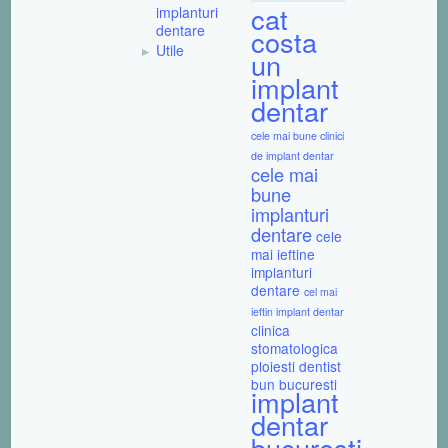
cat
implanturi
dentare
costa
Utile
un
implant
dentar
cele mai bune clinici
de implant dentar
cele mai
bune
implanturi
dentare
cele
mai ieftine
implanturi
dentare
cel mai
ieftin implant dentar
clinica
stomatologica
ploiesti
dentist
bun bucuresti
implant
dentar
bucuresti