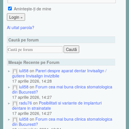
Aminteşte-ţi de mine
Ai uitat parola?
Caută pe forum
Mesaje Recente pe Forum
iuli58
on
Pareri despre aparat dentar Invisalign /
gutiere Invisalign invizibile
17 aprilie 2026, 14:28
iuli58
on
Forum cea mai buna clinica stomatologica
din Bucuresti?
17 aprilie 2026, 14:27
radu76
on
Posibilitati si variante de implanturi
dentare in strainatate
17 aprilie 2026, 14:27
iuli58
on
Forum cea mai buna clinica stomatologica
din Bucuresti?