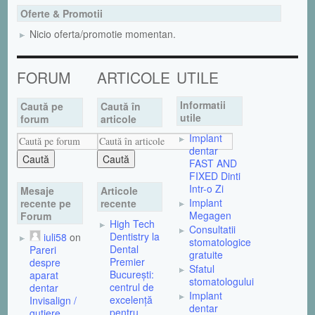
Oferte & Promotii
Nicio oferta/promotie momentan.
FORUM
ARTICOLE
UTILE
Informatii
Caută pe
Caută în
utile
forum
articole
Implant
dentar
FAST AND
FIXED Dinti
Intr-o Zi
Mesaje
Articole
Implant
recente pe
recente
Megagen
Forum
High Tech
Consultatii
Dentistry la
iuli58
on
stomatologice
Dental
Pareri
gratuite
Premier
despre
Sfatul
București:
aparat
stomatologului
centrul de
dentar
Implant
excelență
Invisalign /
dentar
pentru
gutiere