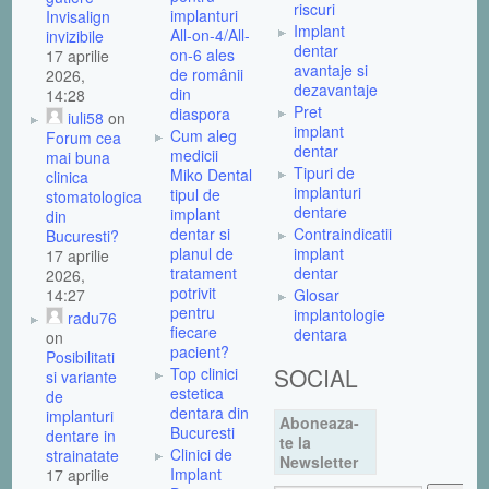
riscuri
implanturi
Invisalign
Implant
All-on-4/All-
invizibile
dentar
on-6 ales
17 aprilie
avantaje si
de românii
2026,
dezavantaje
din
14:28
Pret
diaspora
iuli58
on
implant
Cum aleg
Forum cea
dentar
medicii
mai buna
Tipuri de
Miko Dental
clinica
implanturi
tipul de
stomatologica
dentare
implant
din
dentar si
Contraindicatii
Bucuresti?
planul de
implant
17 aprilie
tratament
dentar
2026,
potrivit
14:27
Glosar
pentru
implantologie
radu76
fiecare
dentara
on
pacient?
Posibilitati
SOCIAL
Top clinici
si variante
estetica
de
dentara din
implanturi
Aboneaza-
Bucuresti
dentare in
te la
Clinici de
strainatate
Newsletter
Implant
17 aprilie