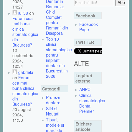
Dentar in
2026,
Romania:
14:27
Ghid
iuli58
on
Facebook
Complet
Forum cea
pentru
mai buna
Facebook
Romanii din
clinica
Page
Diaspora
stomatologica
Top 10
din
TWITTER
clinici
Bucuresti?
stomatologice
12
pentru
septembrie
implant
2024,
ALTE
dentar din
12:34
Bucuresti in
gabriela
Legături
2026
on
Forum
externe
cea mai
buna clinica
Categorii
ANPC
stomatologica
Clinica
Proteze
din
stomatologica
dentare
Bucuresti?
Dental
Stiri si
20 august
Premier
Noutati
2024,
Tipuri,
11:33
Etichete
modele si
articole
marci de