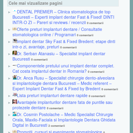
Cele mai vizualizate pagini
DENTAL PREMIER – Clinica stomatologica de top
Bucuresti – Experti implant dentar Fast & Fixed! DINTI
INTR-O ZI – Pareri si reviews / recenzii
0 comentarii
Oferte preturi implanturi dentare / Consultatie
stomatologica online / Programari
0 comentarii
Implant dentar Sky Fast & Fixed Bredent: etape dinti
intr-o zi, avantaje, preturi
0 comentarii
Dr. Serban Atanasiu – Specialist implant dentar
Bucuresti
0 comentarii
Componentele pretului unui implant dentar complet.
Cat costa implantul dentar in Romania?
0 comentarii
Dr. Anca Rusu – Specialist chirurgie dento-alveolara
si implantologie dentara Bucuresti – Medic referent –
Expert Implant Dentar Fast & Fixed by Bredent
0 comentarii
Lista preturi implanturi dentare rapide
0 comentarii
Avantajele implanturilor dentare fata de puntile sau
protezele dentare
0 comentarii
Dr. Cosmin Postolache – Medic Specialist Chirurgie
Orala, Maxilo-Faciala si Implantologie Dentara Ghidata
Digital in Bucuresti
2 comentarii
Promotii, cursuri si evenimente stomatologice
0