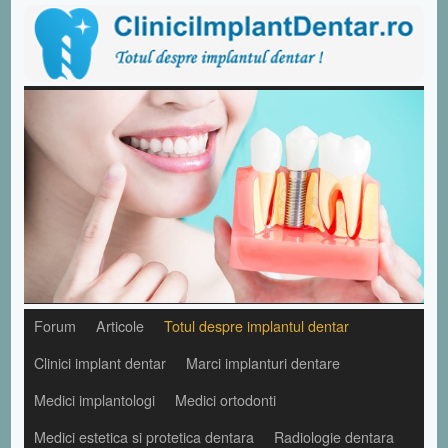
Forum
Articole
Totul despre implantul dentar
Clinici implant dentar
Marci implanturi dentare
Medici implantologi
Medici ortodonti
Medici estetica si protetica dentara
Radiologie dentara