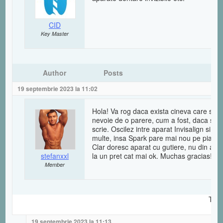
CID
Key Master
Author
Posts
19 septembrie 2023 la 11:02
Hola! Va rog daca exista cineva care si-
nevoie de o parere, cum a fost, daca se 
scrie. Oscilez intre aparat Invisalign si Sp
multe, insa Spark pare mai nou pe piata si 
Clar doresc aparat cu gutiere, nu din acel
stefanxxl
la un pret cat mai ok. Muchas gracias!
Member
Treb
19 septembrie 2023 la 11:13