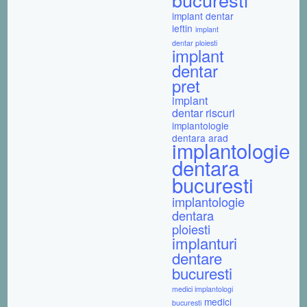
implant dentar
ieftin
implant
dentar ploiesti
implant
dentar
pret
implant
dentar riscuri
implantologie
dentara arad
implantologie
dentara
bucuresti
implantologie
dentara
ploiesti
implanturi
dentare
bucuresti
medici implantologi
medici
bucuresti