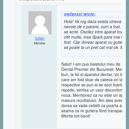
stefanxxl wrote:
Hola! Va rog daca exista cineva ca
nevoie de o parere, cum a fost, da
se scrie. Oscilez intre aparat Invisa
citit multe, insa Spark pare mai nou 
iulian
fost. Clar doresc aparat cu gutiere,
Member
se poate la un pret cat mai ok. Muc
Salut! I-am pus baiatului meu de 15 a
Dental Premier din Bucuresti. Medicul
bun, la fel si aparatul dentar, tot trat
care am fost doar de cateva ori la ca
respective se pun si se scot foarte u
repede, simtea un usor disconfort doa
noua. Mentionez ca nu este un aparat 
masura rezultatului. Am ales acest tip
dorea sa vada ceilalti ca poarta apar
seama ca re gutiera fiind transpare
Merita toti banii!