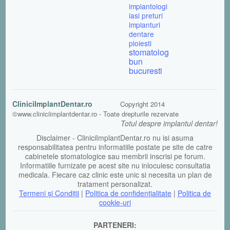
implantologi
iasi
preturi
implanturi
dentare
ploiesti
stomatolog
bun
bucuresti
CliniciImplantDentar.ro
Copyright 2014
©www.cliniciimplantdentar.ro - Toate drepturile rezervate
Totul despre implantul dentar!
Disclaimer - CliniciImplantDentar.ro nu isi asuma
responsabilitatea pentru informatiile postate pe site de catre
cabinetele stomatologice sau membrii inscrisi pe forum.
Informatiile furnizate pe acest site nu inlocuiesc consultatia
medicala. Fiecare caz clinic este unic si necesita un plan de
tratament personalizat.
Termeni şi Condiții
|
Politica de confidențialitate
|
Politica de
cookie-uri
PARTENERI: