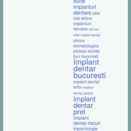
bune
implanturi
dentare
cele
mai ieftine
implanturi
dentare
cel mai
ieftin implant dentar
clinica
stomatologica
ploiesti
dentist
bun bucuresti
implant
dentar
bucuresti
implant dentar
ieftin
implant
dentar ploiesti
implant
dentar
pret
implant
dentar riscuri
implantologie