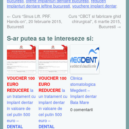
bucuresti
,
oferte implanturi dentare bucuresti
,
reduceri
implanturi dentare ieftine bucuresti
,
vouchere implant dentar
.
←
Curs “Sinus Lift. PRF.
Curs “CBCT si fabricare ghid
Hands-on”, 20 februarie 2015,
chirurgical”, 6 martie 2015,
Bucuresti
Bucuresti
→
S-ar putea sa te intereseze si:
VOUCHER 100
VOUCHER 100
Clinica
EURO
EURO
stomatologica
REDUCERE
la
REDUCERE
la
Megdent –
un tratament cu
un tratament cu
Implant dentar
implant dentar
implant dentar
Baia Mare
in valoare de
in valoare de
0 comentarii
cel putin 500
cel putin 500
euro –
euro –
DENTAL
DENTAL