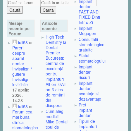
Implant
dentar
FAST AND
FIXED Dinti
Intr-o Zi
Mesaje
Articole
Implant
recente pe
recente
Megagen
Forum
High Tech
Consultatii
Dentistry la
iuli58
on
stomatologice
Dental
Pareri
gratuite
Premier
despre
Sfatul
București:
aparat
stomatologului
centrul de
dentar
Implant
excelență
Invisalign /
dentar
pentru
gutiere
riscuri
implanturi
Invisalign
Implant
All-on-4/All-
invizibile
dentar
on-6 ales
17 aprilie
avantaje si
de românii
2026,
dezavantaje
din
14:28
Pret
diaspora
iuli58
on
implant
Cum aleg
Forum cea
dentar
medicii
mai buna
Tipuri de
Miko Dental
clinica
implanturi
tipul de
stomatologica