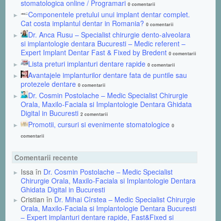
stomatologica online / Programari
0 comentarii
Componentele pretului unui implant dentar complet.
Cat costa implantul dentar in Romania?
0 comentarii
Dr. Anca Rusu – Specialist chirurgie dento-alveolara
si implantologie dentara Bucuresti – Medic referent –
Expert Implant Dentar Fast & Fixed by Bredent
0 comentarii
Lista preturi implanturi dentare rapide
0 comentarii
Avantajele implanturilor dentare fata de puntile sau
protezele dentare
0 comentarii
Dr. Cosmin Postolache – Medic Specialist Chirurgie
Orala, Maxilo-Faciala si Implantologie Dentara Ghidata
Digital in Bucuresti
2 comentarii
Promotii, cursuri si evenimente stomatologice
0
comentarii
Comentarii recente
Issa în
Dr. Cosmin Postolache – Medic Specialist
Chirurgie Orala, Maxilo-Faciala si Implantologie Dentara
Ghidata Digital in Bucuresti
Cristian în
Dr. Mihai Cîrstea – Medic Specialist Chirurgie
Orala, Maxilo-Faciala si Implantologie Dentara Bucuresti
– Expert implanturi dentare rapide, Fast&Fixed si