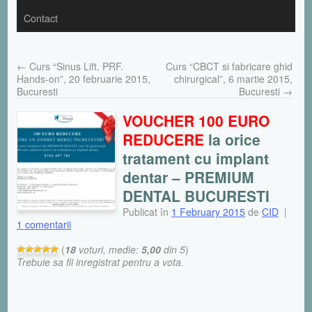
Contact
←
Curs “Sinus Lift. PRF.
Curs “CBCT si fabricare ghid
Hands-on”, 20 februarie 2015,
chirurgical”, 6 martie 2015,
Bucuresti
Bucuresti
→
VOUCHER 100 EURO
REDUCERE
la orice
tratament cu implant
dentar –
PREMIUM
DENTAL BUCURESTI
Publicat în
1 February 2015
de
CID
|
1 comentarii
(
18
voturi, medie:
5,00
din 5
)
Trebuie sa fii inregistrat pentru a vota.