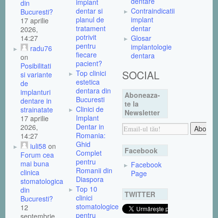
dentare
implant
din
dentar si
Contraindicatii
Bucuresti?
planul de
implant
17 aprilie
tratament
dentar
2026,
potrivit
14:27
Glosar
pentru
implantologie
radu76
fiecare
dentara
on
pacient?
Posibilitati
SOCIAL
Top clinici
si variante
estetica
de
dentara din
implanturi
Aboneaza-
Bucuresti
dentare in
te la
Clinici de
strainatate
Newsletter
Implant
17 aprilie
Dentar in
2026,
Romania:
14:27
Ghid
iuli58
on
Facebook
Complet
Forum cea
pentru
mai buna
Facebook
Romanii din
clinica
Page
Diaspora
stomatologica
Top 10
din
TWITTER
clinici
Bucuresti?
stomatologice
12
pentru
septembrie