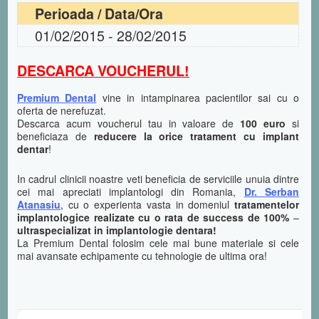
Perioada / Data/Ora
01/02/2015 - 28/02/2015
DESCARCA VOUCHERUL!
Premium Dental
vine in intampinarea pacientilor sai cu o
oferta de nerefuzat.
Descarca acum voucherul tau in valoare de
100 euro
si
beneficiaza de
reducere la orice tratament cu implant
dentar
!
In cadrul clinicii noastre veti beneficia de serviciile unuia dintre
cei mai apreciati implantologi din Romania,
Dr. Serban
Atanasiu
, cu o experienta vasta in domeniul
tratamentelor
implantologice realizate cu o rata de success de 100%
–
ultraspecializat in implantologie dentara!
La Premium Dental folosim cele mai bune materiale si cele
mai avansate echipamente cu tehnologie de ultima ora!