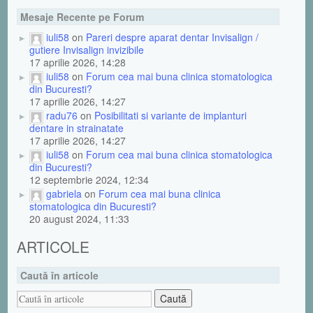
Mesaje Recente pe Forum
iuli58
on
Pareri despre aparat dentar Invisalign /
gutiere Invisalign invizibile
17 aprilie 2026, 14:28
iuli58
on
Forum cea mai buna clinica stomatologica
din Bucuresti?
17 aprilie 2026, 14:27
radu76
on
Posibilitati si variante de implanturi
dentare in strainatate
17 aprilie 2026, 14:27
iuli58
on
Forum cea mai buna clinica stomatologica
din Bucuresti?
12 septembrie 2024, 12:34
gabriela
on
Forum cea mai buna clinica
stomatologica din Bucuresti?
20 august 2024, 11:33
ARTICOLE
Caută în articole