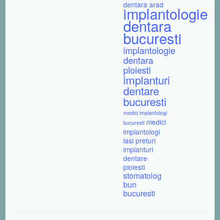
dentara arad
implantologie
dentara
bucuresti
implantologie
dentara
ploiesti
implanturi
dentare
bucuresti
medici implantologi
medici
bucuresti
implantologi
iasi
preturi
implanturi
dentare
ploiesti
stomatolog
bun
bucuresti