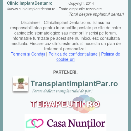
CliniciImplantDentar.ro
Copyright 2014
©www.cliniciimplantdentar.ro - Toate drepturile rezervate
Totul despre implantul dentar!
Disclaimer - CliniciImplantDentar.ro nu isi asuma
responsabilitatea pentru informatiile postate pe site de catre
cabinetele stomatologice sau membrii inscrisi pe forum.
Informatiile furnizate pe acest site nu inlocuiesc consultatia
medicala. Fiecare caz clinic este unic si necesita un plan de
tratament personalizat.
Termeni şi Condiții
|
Politica de confidențialitate
|
Politica de
cookie-uri
PARTENERI: