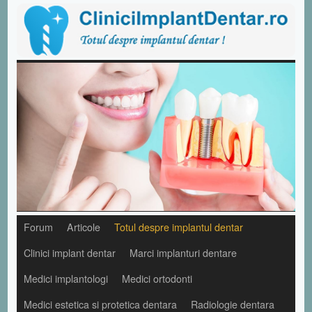
Forum
Articole
Totul despre implantul dentar
Clinici implant dentar
Marci implanturi dentare
Medici implantologi
Medici ortodonti
Medici estetica si protetica dentara
Radiologie dentara