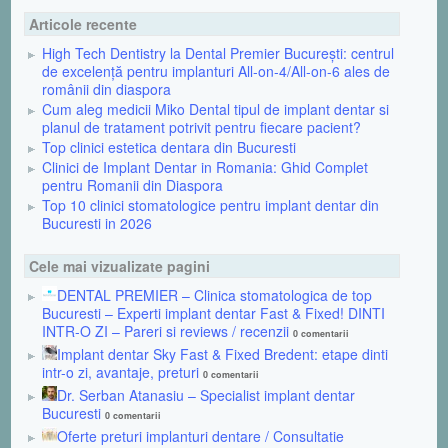
Articole recente
High Tech Dentistry la Dental Premier București: centrul
de excelență pentru implanturi All-on-4/All-on-6 ales de
românii din diaspora
Cum aleg medicii Miko Dental tipul de implant dentar si
planul de tratament potrivit pentru fiecare pacient?
Top clinici estetica dentara din Bucuresti
Clinici de Implant Dentar in Romania: Ghid Complet
pentru Romanii din Diaspora
Top 10 clinici stomatologice pentru implant dentar din
Bucuresti in 2026
Cele mai vizualizate pagini
DENTAL PREMIER – Clinica stomatologica de top
Bucuresti – Experti implant dentar Fast & Fixed! DINTI
INTR-O ZI – Pareri si reviews / recenzii
0 comentarii
Implant dentar Sky Fast & Fixed Bredent: etape dinti
intr-o zi, avantaje, preturi
0 comentarii
Dr. Serban Atanasiu – Specialist implant dentar
Bucuresti
0 comentarii
Oferte preturi implanturi dentare / Consultatie