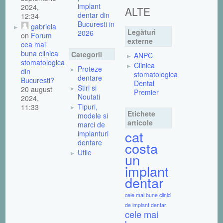
implant
2024,
ALTE
dentar din
12:34
Bucuresti in
gabriela
Legături
2026
on
Forum
externe
cea mai
buna clinica
Categorii
ANPC
stomatologica
Clinica
Proteze
din
stomatologica
dentare
Bucuresti?
Dental
Stiri si
20 august
Premier
Noutati
2024,
Tipuri,
11:33
Etichete
modele si
articole
marci de
cat
implanturi
dentare
costa
Utile
un
implant
dentar
cele mai bune clinici
de implant dentar
cele mai