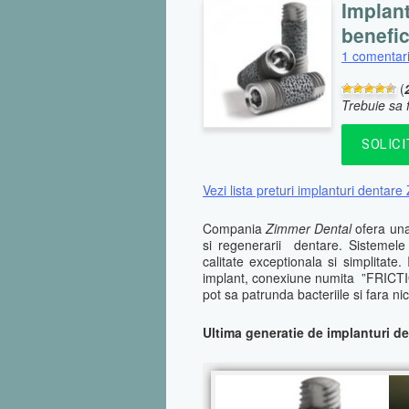
Implant
benefici
1 comentari
(
Trebuie sa f
SOLIC
Vezi lista preturi implanturi dentar
Compania
Zimmer Dental
ofera una
si regenerarii dentare. Sistemele
calitate exceptionala si simplitat
implant, conexiune numita ”FRICTIO
pot sa patrunda bacteriile si fara n
Ultima generatie de implanturi d