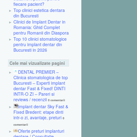
fiecare pacient?
Top clinici estetica dentara
din Bucuresti
Clinici de Implant Dentar in
Romania: Ghid Complet
pentru Romanii din Diaspora
Top 10 clinici stomatologice
pentru implant dentar din
Bucuresti in 2026
Cele mai vizualizate pagini
DENTAL PREMIER –
Clinica stomatologica de top
Bucuresti – Experti implant
dentar Fast & Fixed! DINTI
INTR-O ZI – Pareri si
reviews / recenzii
0 comentarii
Implant dentar Sky Fast &
Fixed Bredent: etape dinti
intr-o zi, avantaje, preturi
0
comentarii
Oferte preturi implanturi
dentare / Consultatie