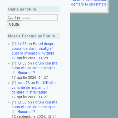
dentare in strainatate
Caută pe forum
Mesaje Recente pe Forum
iuli58
on
Pareri despre
aparat dentar Invisalign /
gutiere Invisalign invizibile
17 aprilie 2026, 14:28
iuli58
on
Forum cea mai
buna clinica stomatologica
din Bucuresti?
17 aprilie 2026, 14:27
radu76
on
Posibilitati si
variante de implanturi
dentare in strainatate
17 aprilie 2026, 14:27
iuli58
on
Forum cea mai
buna clinica stomatologica
din Bucuresti?
12 septembrie 2024, 12:34