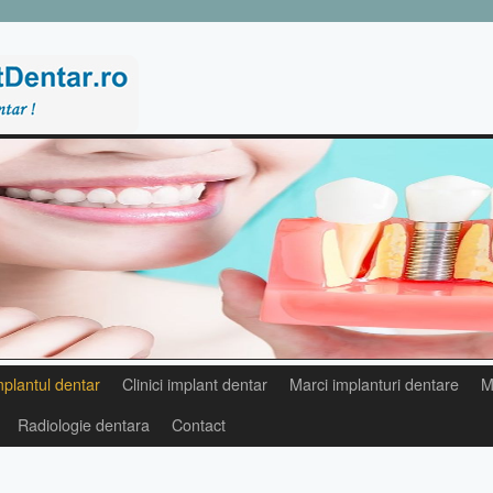
mplantul dentar
Clinici implant dentar
Marci implanturi dentare
M
Radiologie dentara
Contact