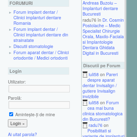
Andreas Buzoiu –
FORUMURI
Implanturi dentare
Forum implant dentar /
Bucuresti
Clinici implanturi dentare
radu76 în
Dr. Cosmin
Romania
Postolache – Medic
Forum implant dentar /
Specialist Chirurgie
Clinici implanturi dentare din
Orala, Maxilo-Faciala
strainatate
si Implantologie
Discutii stomatologie
Dentara Ghidata
Forum aparat dentar / Clinici
Digital in Bucuresti
ortodontie / Medici ortodonti
Discutii pe Forum
Login
iuli58
on
Pareri
despre aparat
Utilizator:
dentar Invisalign /
gutiere Invisalign
invizibile
Parolă:
iuli58
on
Forum
cea mai buna
clinica stomatologica
Aminteşte-ţi de mine
din Bucuresti?
radu76
on
Posibilitati si
Ai uitat parola?
variante de implanturi