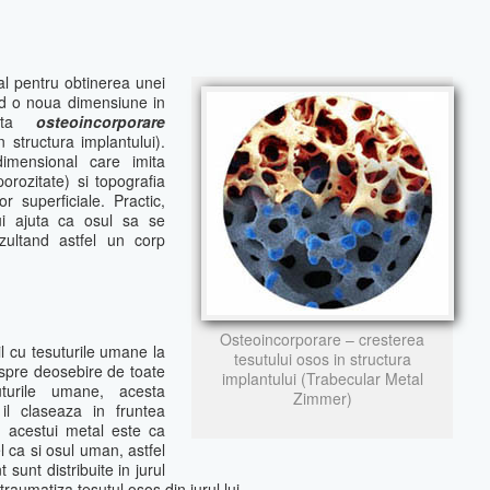
al pentru obtinerea unei
nd o noua dimensiune in
mita
osteoincorporare
n structura implantului).
imensional care imita
orozitate) si topografia
r superficiale. Practic,
lui ajuta ca osul sa se
ezultand astfel un corp
Osteoincorporare – cresterea
l cu tesuturile umane la
tesutului osos in structura
, spre deosebire de toate
implantului (Trabecular Metal
uturile umane, acesta
Zimmer)
il claseaza in fruntea
l acestui metal este ca
el ca si osul uman, astfel
 sunt distribuite in jurul
traumatiza tesutul osos din jurul lui.