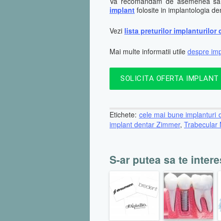
Va recomandam de asemenea sa c
implant
folosite in implantologia de
Vezi
lista preturilor implanturilor
Mai multe informatii utile
despre imp
SOLICITA OFERTA IMPLANT
Etichete:
cele mai bune implanturi 
implant dentar Zimmer
,
Trabecular
S-ar putea sa te intere