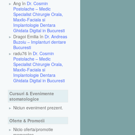
Ang în
Dr. Cosmin
Postolache – Medic
Specialist Chirurgie Orala,
Maxilo-Faciala si
Implantologie Dentara
Ghidata Digital in Bucuresti
Dragoi Emilia în
Dr. Andreas
Buzoiu – Implanturi dentare
Bucuresti
radu76 în
Dr. Cosmin
Postolache – Medic
Specialist Chirurgie Orala,
Maxilo-Faciala si
Implantologie Dentara
Ghidata Digital in Bucuresti
Cursuri & Evenimente
stomatologice
Niciun eveniment prezent.
Oferte & Promotii
Nicio oferta/promotie
momentan.