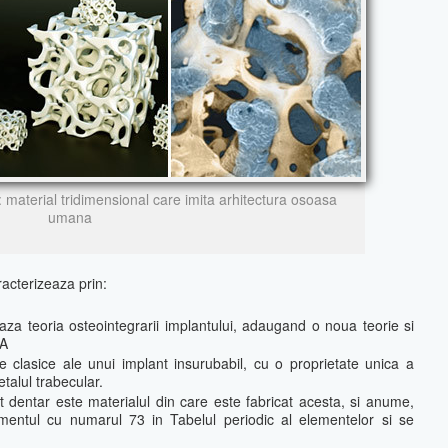
material tridimensional care imita arhitectura osoasa
umana
racterizeaza prin:
za teoria osteointegrarii implantului, adaugand o noua teorie si
A
clasice ale unui implant insurubabil, cu o proprietate unica a
alul trabecular.
t dentar este materialul din care este fabricat acesta, si anume,
mentul cu numarul 73 in Tabelul periodic al elementelor si se