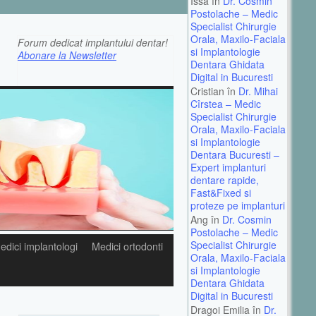
Issa în
Dr. Cosmin
Postolache – Medic
Specialist Chirurgie
Orala, Maxilo-Faciala
Forum dedicat implantului dentar!
si Implantologie
Abonare la Newsletter
Dentara Ghidata
Digital in Bucuresti
Cristian în
Dr. Mihai
Cîrstea – Medic
Specialist Chirurgie
Orala, Maxilo-Faciala
si Implantologie
Dentara Bucuresti –
Expert implanturi
dentare rapide,
Fast&Fixed si
proteze pe implanturi
Ang în
Dr. Cosmin
Postolache – Medic
Specialist Chirurgie
edici implantologi
Medici ortodonti
Orala, Maxilo-Faciala
si Implantologie
Dentara Ghidata
Digital in Bucuresti
Dragoi Emilia în
Dr.