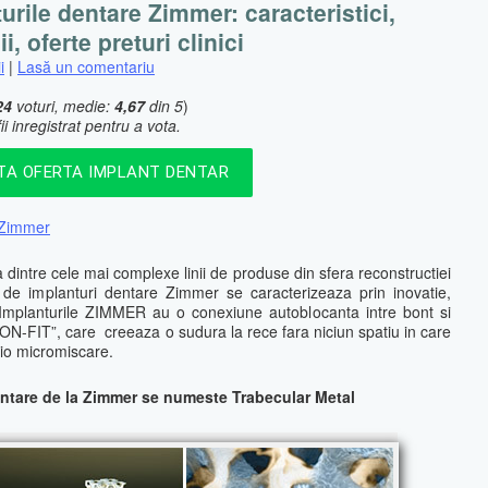
urile dentare Zimmer: caracteristici,
i, oferte preturi clinici
i
|
Lasă un comentariu
24
voturi, medie:
4,67
din 5
)
ii inregistrat pentru a vota.
ITA OFERTA IMPLANT DENTAR
e Zimmer
 dintre cele mai complexe linii de produse din sfera reconstructiei
 de implanturi dentare Zimmer se caracterizeaza prin inovatie,
e. Implanturile ZIMMER au o conexiune autoblocanta intre bont si
N-FIT”, care creeaza o sudura la rece fara niciun spatiu in care
icio micromiscare.
entare de la Zimmer se numeste Trabecular Metal