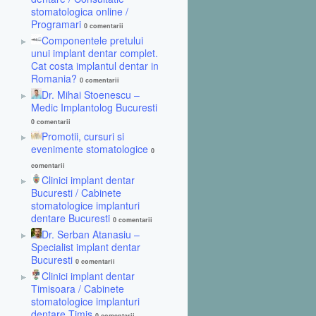
stomatologica online /
Programari
0 comentarii
Componentele pretului
unui implant dentar complet.
Cat costa implantul dentar in
Romania?
0 comentarii
Dr. Mihai Stoenescu –
Medic Implantolog Bucuresti
0 comentarii
Promotii, cursuri si
evenimente stomatologice
0
comentarii
Clinici implant dentar
Bucuresti / Cabinete
stomatologice implanturi
dentare Bucuresti
0 comentarii
Dr. Serban Atanasiu –
Specialist implant dentar
Bucuresti
0 comentarii
Clinici implant dentar
Timisoara / Cabinete
stomatologice implanturi
dentare Timis
0 comentarii