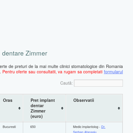
ri dentare Zimmer
oferte de preturi de la mai multe clinici stomatologice din Romania
r.
Pentru oferte sau consultatii, va rugam sa completati
formularul
Caută:
Oras
Pret implant
Observatii
dentar
Zimmer
(euro)
Bucuresti
650
Medic implantolog -
Dr.
Serban Atanasiu