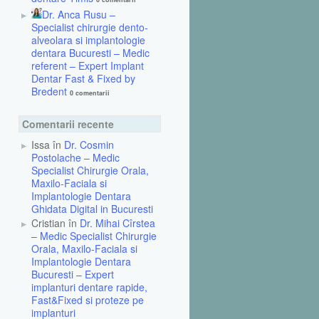
Dr. Anca Rusu –
Specialist chirurgie dento-
alveolara si implantologie
dentara Bucuresti – Medic
referent – Expert Implant
Dentar Fast & Fixed by
Bredent
0 comentarii
Comentarii recente
Issa în
Dr. Cosmin
Postolache – Medic
Specialist Chirurgie Orala,
Maxilo-Faciala si
Implantologie Dentara
Ghidata Digital in Bucuresti
Cristian în
Dr. Mihai Cîrstea
– Medic Specialist Chirurgie
Orala, Maxilo-Faciala si
Implantologie Dentara
Bucuresti – Expert
implanturi dentare rapide,
Fast&Fixed si proteze pe
implanturi