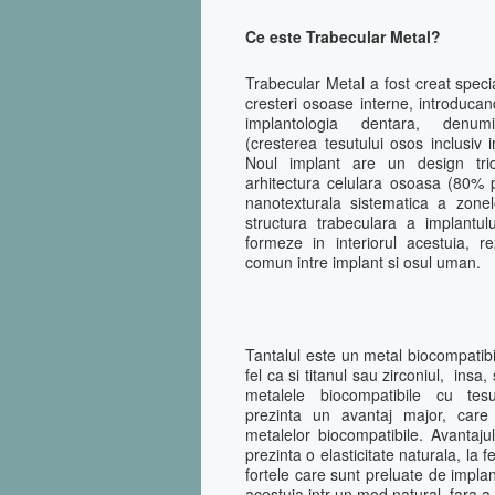
Ce este Trabecular Metal?
Trabecular Metal a fost creat speci
cresteri osoase interne, introduca
implantologia dentara, denu
(cresterea tesutului osos inclusiv i
Noul implant are un design trid
arhitectura celulara osoasa (80% p
nanotexturala sistematica a zonelo
structura trabeculara a implantu
formeze in interiorul acestuia, r
comun intre implant si osul uman.
Tantalul este un metal biocompatibi
fel ca si titanul sau zirconiul, insa
metalele biocompatibile cu tes
prezinta un avantaj major, care 
metalelor biocompatibile. Avantaju
prezinta o elasticitate naturala, la f
fortele care sunt preluate de implant
acestuia intr-un mod natural, fara a 