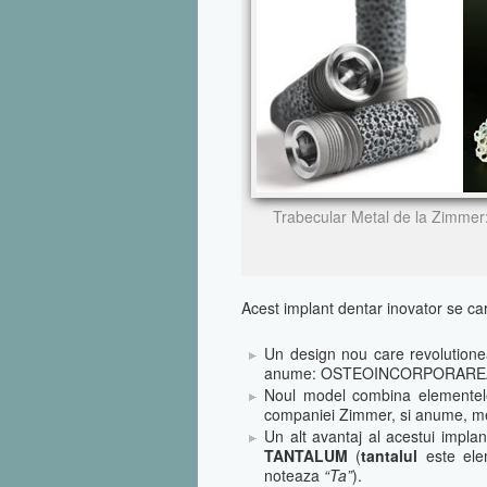
Trabecular Metal de la Zimmer: 
Acest implant dentar inovator se ca
Un design nou care revolutionea
anume: OSTEOINCORPORARE
Noul model combina elementele 
companiei Zimmer, si anume, met
Un alt avantaj al acestui implan
TANTALUM
(
tantalul
este ele
noteaza
“Ta”
).