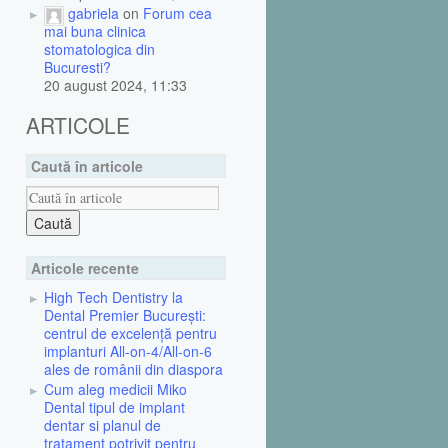
gabriela
on
Forum cea
mai buna clinica
stomatologica din
Bucuresti?
20 august 2024, 11:33
ARTICOLE
Caută în articole
Articole recente
High Tech Dentistry la
Dental Premier București:
centrul de excelență pentru
implanturi All-on-4/All-on-6
ales de românii din diaspora
Cum aleg medicii Miko
Dental tipul de implant
dentar si planul de
tratament potrivit pentru