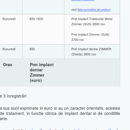
vezi
lista completa de preturi
Bucuresti
850-1500
Pret Implant Trabecular Metal
Zimmer (SUS) 6500 ron
Pret Implant Zimmer (SUA)
3700 ron
Bucuresti
850
Pret Implant dentar ZIMMER
(Elvetia) 3800 ron
Oras
Pret implant
dentar
Zimmer
(euro)
e 3 înregistrări
mai sus sunt exprimate in euro si au un caracter orientativ, acestea
 de tratament, in functie clinica de implant dentar si de conditiile
arte.