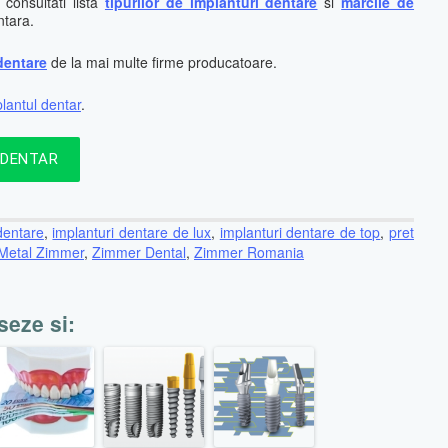
onsultati lista
tipurilor de implanturi dentare
si
marcile de
ntara.
 dentare
de la mai multe firme producatoare.
lantul dentar
.
 DENTAR
dentare
,
implanturi dentare de lux
,
implanturi dentare de top
,
pret
 Metal Zimmer
,
Zimmer Dental
,
Zimmer Romania
seze si: